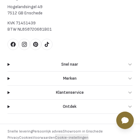
Hogelandsingel 49
7512 GB Enschede
KVK
71451439
BTW
NL858720681B01
Facebook
Instagram
Pinterest
TikTok
Snel naar
Merken
Klantenservice
Ontdek
Snelle levering
Persoonlijk advies
Showroom in Enschede
Privacy
Cookies
Voorwaarden
Cookie-instellingen