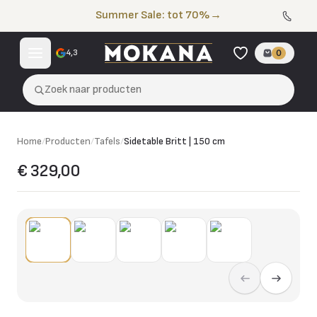
Naar de inhoud
Summer Sale: tot 70%
→
4,3
0
Zoek naar producten
Home
/
Producten
/
Tafels
/
Sidetable Britt | 150 cm
€ 329,00