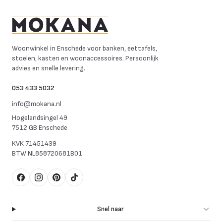
Mokana Meubelen
Woonwinkel in Enschede voor banken, eettafels,
stoelen, kasten en woonaccessoires. Persoonlijk
advies en snelle levering.
053 433 5032
info@mokana.nl
Hogelandsingel 49
7512 GB Enschede
KVK
71451439
BTW
NL858720681B01
Facebook
Instagram
Pinterest
TikTok
Snel naar