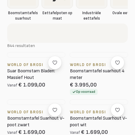
Boomstamtafels
Eettafelpoten op
Industriële
Ovale eettaf
suarhout
maat
eettafels
844 resultaten
WORLD OF BROSI
WORLD OF BROSI
Suar Boomstam Bladen:
Boomstamtafel suarhout 4
Massief Hout
meter
€ 1.099,00
€ 3.995,00
Vanaf
Op voorraad
WORLD OF BROSI
WORLD OF BROSI
Boomstamtafel Suarhout V-
Boomstamtafel Suarhout V-
poot zwart
poot wit
€ 1.699,00
€ 1.699,00
Vanaf
Vanaf