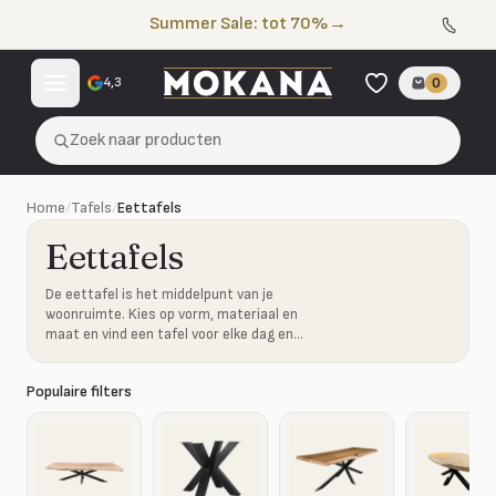
Naar de inhoud
Summer Sale: tot 70%
→
4,3
0
Zoek naar producten
Home
/
Tafels
/
Eettafels
Eettafels
De eettafel is het middelpunt van je
woonruimte. Kies op vorm, materiaal en
maat en vind een tafel voor elke dag en
ieder gezelschap.
Populaire filters