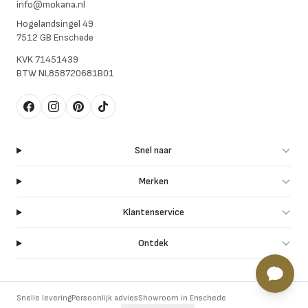
info@mokana.nl
Hogelandsingel 49
7512 GB Enschede
KVK
71451439
BTW
NL858720681B01
Facebook
Instagram
Pinterest
TikTok
Snel naar
Merken
Klantenservice
Ontdek
Snelle levering
Persoonlijk advies
Showroom in Enschede