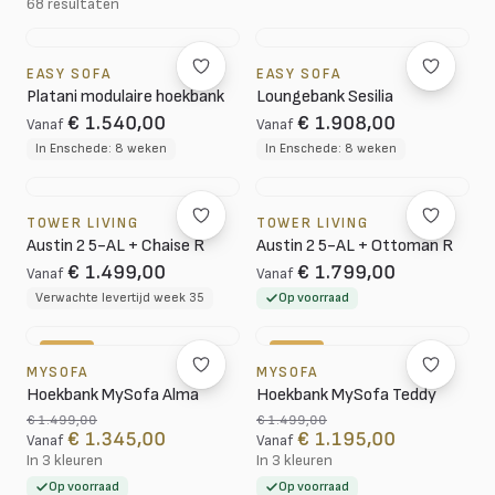
68 resultaten
EASY SOFA
EASY SOFA
Platani modulaire hoekbank
Loungebank Sesilia
€ 1.540,00
€ 1.908,00
Vanaf
Vanaf
In Enschede: 8 weken
In Enschede: 8 weken
TOWER LIVING
TOWER LIVING
Austin 2 5-AL + Chaise R
Austin 2 5-AL + Ottoman R
€ 1.499,00
€ 1.799,00
Vanaf
Vanaf
Verwachte levertijd week 35
Op voorraad
-10%
-20%
MYSOFA
MYSOFA
Hoekbank MySofa Alma
Hoekbank MySofa Teddy
€ 1.499,00
€ 1.499,00
€ 1.345,00
€ 1.195,00
Vanaf
Vanaf
In 3 kleuren
In 3 kleuren
Op voorraad
Op voorraad