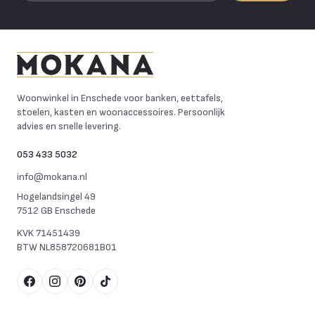
Mokana Meubelen
Woonwinkel in Enschede voor banken, eettafels,
stoelen, kasten en woonaccessoires. Persoonlijk
advies en snelle levering.
053 433 5032
info@mokana.nl
Hogelandsingel 49
7512 GB Enschede
KVK
71451439
BTW
NL858720681B01
Facebook
Instagram
Pinterest
TikTok