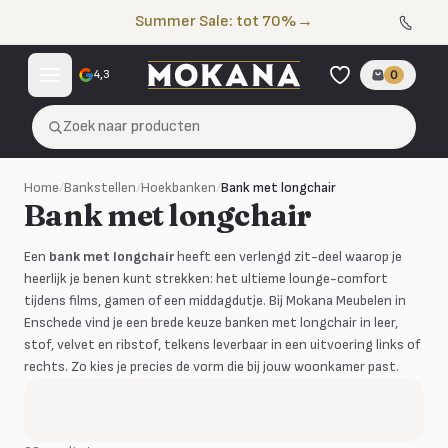
Naar de inhoud
Summer Sale: tot 70%
→
4,3
0
Zoek naar producten
Home
/
Bankstellen
/
Hoekbanken
/
Bank met longchair
Bank met longchair
Een
bank met longchair
heeft een verlengd zit-deel waarop je
heerlijk je benen kunt strekken: het ultieme lounge-comfort
tijdens films, gamen of een middagdutje. Bij Mokana Meubelen in
Enschede vind je een brede keuze banken met longchair in leer,
stof, velvet en ribstof, telkens leverbaar in een uitvoering links of
rechts. Zo kies je precies de vorm die bij jouw woonkamer past.