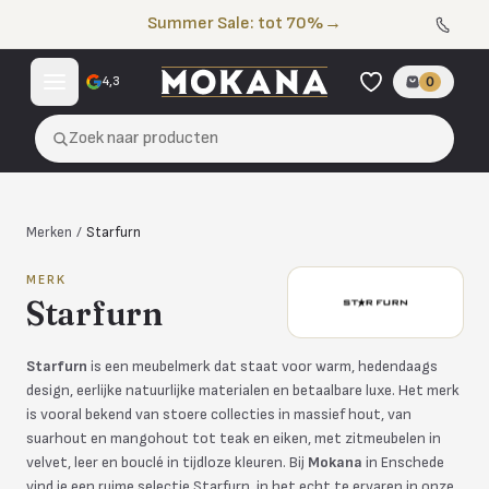
Naar de inhoud
Summer Sale: tot 70%
→
4,3
0
Zoek naar producten
Merken
/
Starfurn
MERK
Starfurn
Starfurn
is een meubelmerk dat staat voor warm, hedendaags
design, eerlijke natuurlijke materialen en betaalbare luxe. Het merk
is vooral bekend van stoere collecties in massief hout, van
suarhout en mangohout tot teak en eiken, met zitmeubelen in
velvet, leer en bouclé in tijdloze kleuren. Bij
Mokana
in Enschede
vind je een ruime selectie Starfurn, in het echt te ervaren in onze