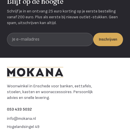
Blijf op de hoogte
Schrijf je in en ontvang 25 euro korting op je eerste bestelling
vanaf 200 euro. Plus als eerste bij nieuwe outlet-stukken. Geen
spam, uitschrijven kan altijd.
Je e-mailadres
Inschrijven
Mokana Meubelen
Woonwinkel in Enschede voor banken, eettafels,
stoelen, kasten en woonaccessoires. Persoonlijk
advies en snelle levering.
053 433 5032
info@mokana.nl
Hogelandsingel 49