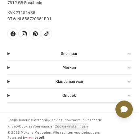
7512 GB Enschede
KVK
71451439
BTW
NL858720681B01
Facebook
Instagram
Pinterest
TikTok
Snel naar
Merken
Klantenservice
Ontdek
Snelle levering
Persoonlijk advies
Showroom in Enschede
Privacy
Cookies
Voorwaarden
Cookie-instellingen
©
2026
Mokana Meubelen.
Alle rechten voorbehouden
.
Powered by
byte8