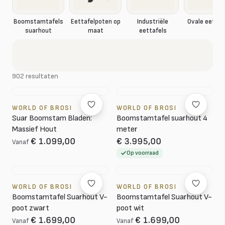
Boomstamtafels
Eettafelpoten op
Industriële
Ovale eettaf
suarhout
maat
eettafels
902 resultaten
WORLD OF BROSI
WORLD OF BROSI
Suar Boomstam Bladen:
Boomstamtafel suarhout 4
Massief Hout
meter
€ 1.099,00
€ 3.995,00
Vanaf
Op voorraad
WORLD OF BROSI
WORLD OF BROSI
Boomstamtafel Suarhout V-
Boomstamtafel Suarhout V-
poot zwart
poot wit
€ 1.699,00
€ 1.699,00
Vanaf
Vanaf