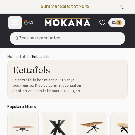
Naar de inhoud
Summer Sale: tot 70%
→
4,3
0
Zoek naar producten
Home
/
Tafels
/
Eettafels
Eettafels
De eettafel is het middelpunt van je
woonruimte. Kies op vorm, materiaal en
maat en vind een tafel voor elke dag en
ieder gezelschap.
Populaire filters