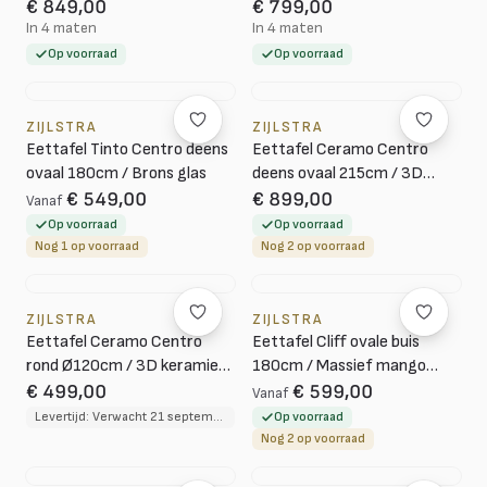
€ 849,00
€ 799,00
In 4 maten
In 4 maten
Op voorraad
Op voorraad
ZIJLSTRA
ZIJLSTRA
Eettafel Tinto Centro deens
Eettafel Ceramo Centro
ovaal 180cm / Brons glas
deens ovaal 215cm / 3D
keramiek Taj Mahal
€ 549,00
€ 899,00
Vanaf
Op voorraad
Op voorraad
Nog 1 op voorraad
Nog 2 op voorraad
ZIJLSTRA
ZIJLSTRA
Eettafel Ceramo Centro
Eettafel Cliff ovale buis
rond Ø120cm / 3D keramiek
180cm / Massief mango
Taj Mahal
zand
€ 499,00
€ 599,00
Vanaf
Levertijd: Verwacht 21 september 2026
Op voorraad
Nog 2 op voorraad