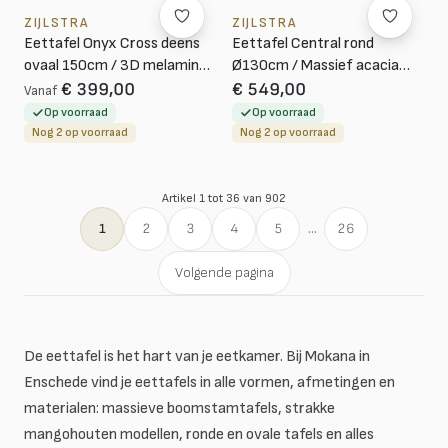
ZIJLSTRA
ZIJLSTRA
Eettafel Onyx Cross deens
Eettafel Central rond
ovaal 150cm / 3D melamine
Ø130cm / Massief acacia
graphite
bruin
€ 399,00
€ 549,00
Vanaf
Op voorraad
Op voorraad
Nog 2 op voorraad
Nog 2 op voorraad
Artikel 1 tot 36 van 902
1
2
3
4
5
...
26
Volgende pagina
De eettafel is het hart van je eetkamer. Bij Mokana in
Enschede vind je eettafels in alle vormen, afmetingen en
materialen: massieve boomstamtafels, strakke
mangohouten modellen, ronde en ovale tafels en alles