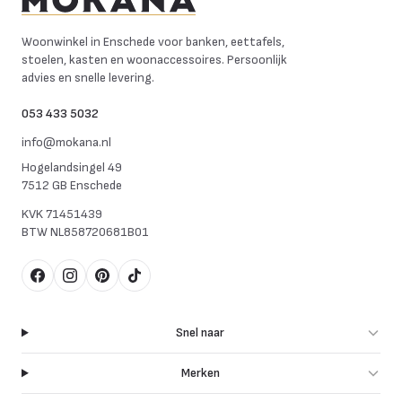
Mokana Meubelen
Woonwinkel in Enschede voor banken, eettafels,
stoelen, kasten en woonaccessoires. Persoonlijk
advies en snelle levering.
053 433 5032
info@mokana.nl
Hogelandsingel 49
7512 GB Enschede
KVK
71451439
BTW
NL858720681B01
Facebook
Instagram
Pinterest
TikTok
Snel naar
Merken