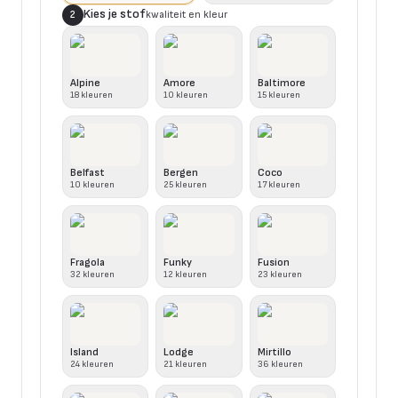
Kies je stof
kwaliteit en kleur
2
Alpine
Amore
Baltimore
18
kleuren
10
kleuren
15
kleuren
Belfast
Bergen
Coco
10
kleuren
25
kleuren
17
kleuren
Fragola
Funky
Fusion
32
kleuren
12
kleuren
23
kleuren
Island
Lodge
Mirtillo
24
kleuren
21
kleuren
36
kleuren