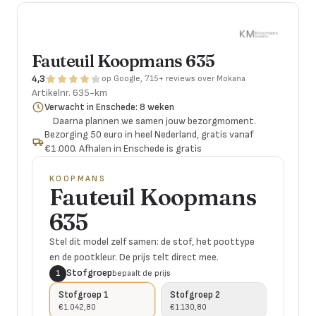
Fauteuil Koopmans 635
4,3
op Google, 715+ reviews over Mokana
Artikelnr.
635-km
Verwacht in Enschede: 8 weken
Daarna plannen we samen jouw bezorgmoment.
Bezorging 50 euro in heel Nederland, gratis vanaf
€1.000. Afhalen in Enschede is gratis
KOOPMANS
Fauteuil Koopmans
635
Stel dit model zelf samen: de stof, het poottype
en de pootkleur. De prijs telt direct mee.
Stofgroep
bepaalt de prijs
1
Stofgroep 1
Stofgroep 2
€ 1.042,80
€ 1.130,80