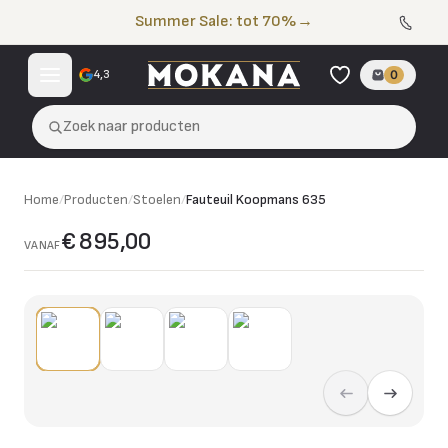
Naar de inhoud
Summer Sale: tot 70%
→
4,3
0
Zoek naar producten
Home
/
Producten
/
Stoelen
/
Fauteuil Koopmans 635
€ 895,00
VANAF