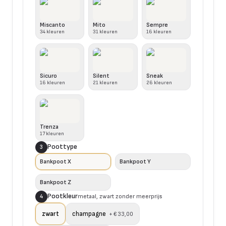
Miscanto
Mito
Sempre
34
kleuren
31
kleuren
16
kleuren
Sicuro
Silent
Sneak
16
kleuren
21
kleuren
26
kleuren
Trenza
17
kleuren
Poottype
3
Bankpoot X
Bankpoot Y
Bankpoot Z
Pootkleur
metaal, zwart zonder meerprijs
4
zwart
champagne
+
€ 33,00