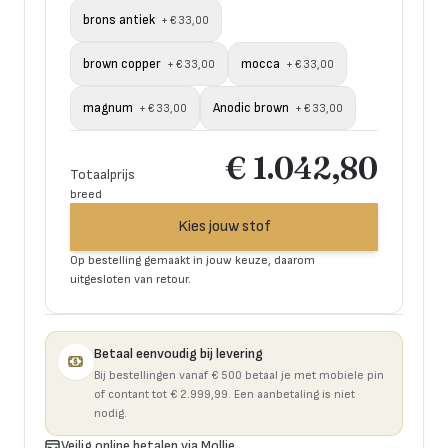
brons antiek
+
€ 33,00
brown copper
mocca
+
€ 33,00
+
€ 33,00
magnum
Anodic brown
+
€ 33,00
+
€ 33,00
€ 1.042,80
Totaalprijs
breed
Kies jouw stof
Op bestelling gemaakt in jouw keuze, daarom
uitgesloten van retour.
Betaal eenvoudig bij levering
Bij bestellingen vanaf € 500 betaal je met mobiele pin
of contant tot € 2.999,99. Een aanbetaling is niet
nodig.
Veilig online betalen via Mollie