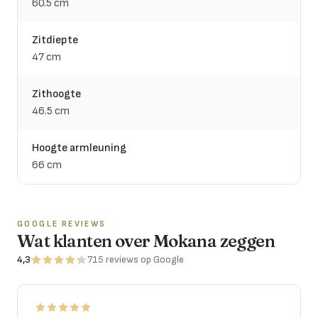
60.5 cm
Zitdiepte
47 cm
Zithoogte
46.5 cm
Hoogte armleuning
66 cm
GOOGLE REVIEWS
Wat klanten over Mokana zeggen
4,3
715
reviews
op Google