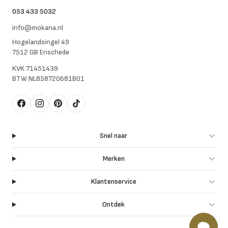
053 433 5032
info@mokana.nl
Hogelandsingel 49
7512 GB Enschede
KVK
71451439
BTW
NL858720681B01
Facebook
Instagram
Pinterest
TikTok
Snel naar
Merken
Klantenservice
Ontdek