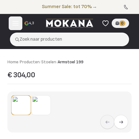
Naar de inhoud
Summer Sale: tot 70%
→
4,3
0
Zoek naar producten
Home
/
Producten
/
Stoelen
/
Armstoel 199
€ 304,00