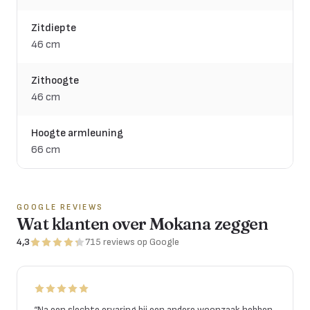
Zitdiepte
46 cm
Zithoogte
46 cm
Hoogte armleuning
66 cm
GOOGLE REVIEWS
Wat klanten over Mokana zeggen
4,3
715
reviews
op Google
“
Na een slechte ervaring bij een andere woonzaak hebben