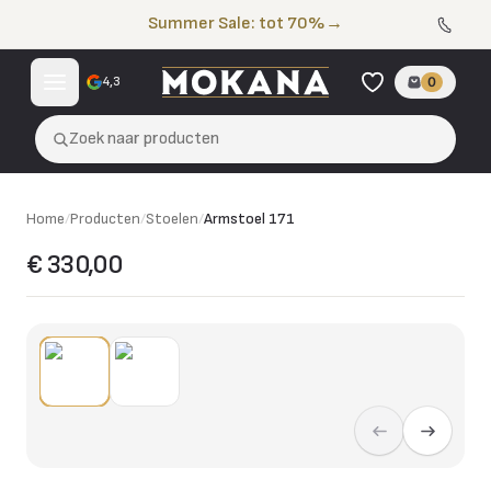
Naar de inhoud
Summer Sale: tot 70%
→
4,3
0
Zoek naar producten
Home
/
Producten
/
Stoelen
/
Armstoel 171
€ 330,00