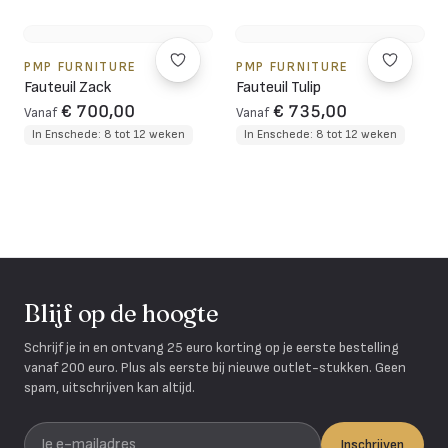
PMP FURNITURE
PMP FURNITURE
Fauteuil Zack
Fauteuil Tulip
€ 700,00
€ 735,00
Vanaf
Vanaf
In Enschede: 8 tot 12 weken
In Enschede: 8 tot 12 weken
Blijf op de hoogte
Schrijf je in en ontvang 25 euro korting op je eerste bestelling
vanaf 200 euro. Plus als eerste bij nieuwe outlet-stukken. Geen
spam, uitschrijven kan altijd.
Je e-mailadres
Inschrijven