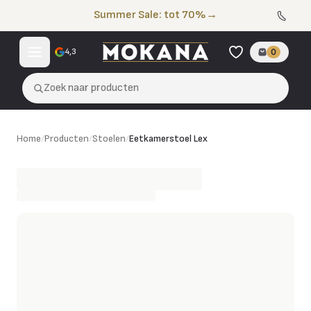
Naar de inhoud
Summer Sale: tot 70%
→
4,3
0
Zoek naar producten
Eetkamerstoel Lex
Home
/
Producten
/
Stoelen
/
Eetkamerstoel Lex