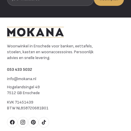
Mokana Meubelen
Woonwinkel in Enschede voor banken, eettafels,
stoelen, kasten en woonaccessoires. Persoonlijk
advies en snelle levering.
053 433 5032
info@mokana.nl
Hogelandsingel 49
7512 GB Enschede
KVK
71451439
BTW
NL858720681B01
Facebook
Instagram
Pinterest
TikTok