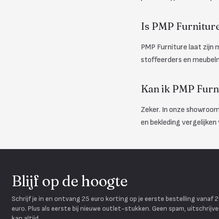
Is PMP Furniture
PMP Furniture laat zij
stoffeerders en meubelm
Kan ik PMP Furn
Zeker. In onze showroom
en bekleding vergelijken 
Blijf op de hoogte
Schrijf je in en ontvang 25 euro korting op je eerste bestelling vanaf 
euro. Plus als eerste bij nieuwe outlet-stukken. Geen spam, uitschrijv
kan altijd.