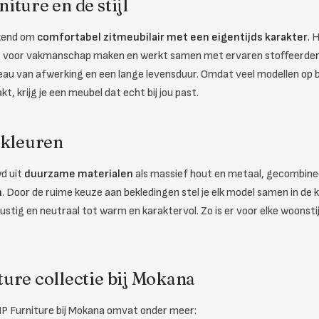
ture en de stijl
ekend om
comfortabel zitmeubilair met een eigentijds karakter
. 
 voor vakmanschap maken en werkt samen met ervaren stoffeerder
eau van afwerking en een lange levensduur. Omdat veel modellen op b
, krijg je een meubel dat echt bij jou past.
 kleuren
wd uit
duurzame materialen
als massief hout en metaal, gecombin
n
. Door de ruime keuze aan bekledingen stel je elk model samen in de kle
rustig en neutraal tot warm en karaktervol. Zo is er voor elke woonsti
ure collectie bij Mokana
P Furniture bij Mokana omvat onder meer: