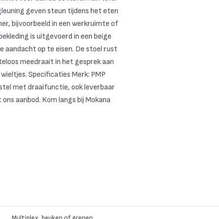
ugleuning geven steun tijdens het eten
er, bijvoorbeeld in een werkruimte of
bekleding is uitgevoerd in een beige
de aandacht op te eisen. De stoel rust
teloos meedraait in het gesprek aan
 wieltjes. Specificaties Merk: PMP
stel met draaifunctie, ook leverbaar
 uit ons aanbod. Kom langs bij Mokana
Multiplex, beuken of grenen