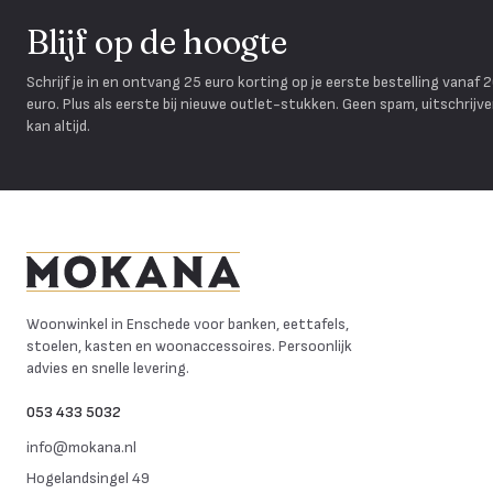
Blijf op de hoogte
Schrijf je in en ontvang 25 euro korting op je eerste bestelling vanaf 
euro. Plus als eerste bij nieuwe outlet-stukken. Geen spam, uitschrijv
kan altijd.
Mokana Meubelen
Woonwinkel in Enschede voor banken, eettafels,
stoelen, kasten en woonaccessoires. Persoonlijk
advies en snelle levering.
053 433 5032
info@mokana.nl
Hogelandsingel 49