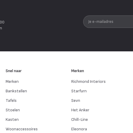
Je e-mailadres
200
en
Snel naar
Merken
Merken
Richmond Interiors
Bankstellen
Starfurn
Tafels
Sevn
Stoelen
Het Anker
Kasten
Chill-Line
Woonaccessoires
Eleonora