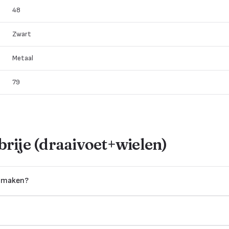
48
Zwart
Metaal
79
brije (draaivoet+wielen)
en maken?