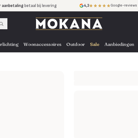
r aanbetaling
betaal bij levering
4,3
Google-reviews
mijnen
zonder rente
nst
door heel NL, BE en DE
rlichting
Woonaccessoires
Outdoor
Sale
Aanbiedingen