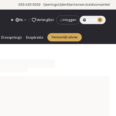
053 433 5032
Openingstijden
Klantenservice
Woonwinkel
NL
Verlanglijst
Inloggen
€ 0,00
0
Boxsprings
Inspiratie
Persoonlijk advies