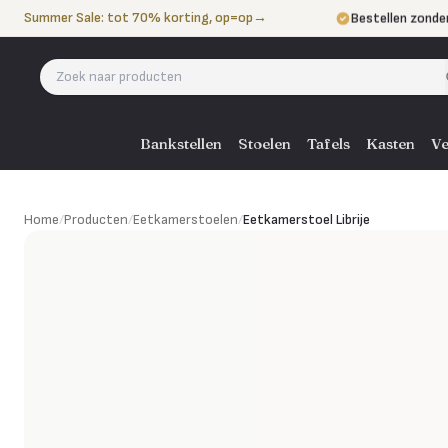
Naar de inhoud
Summer Sale: tot 70% korting, op=op
→
Bestellen zonde
Betalen in 3 ter
Eigen bezorgdie
Bankstellen
Stoelen
Tafels
Kasten
Ve
Eetkamerstoel Librije
Home
/
Producten
/
Eetkamerstoelen
/
Eetkamerstoel Librije