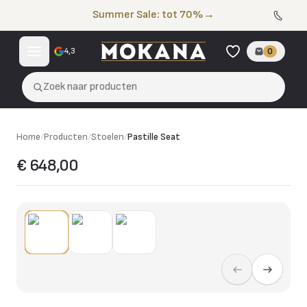
Naar de inhoud
Summer Sale: tot 70%
→
4,3
0
Zoek naar producten
Home
/
Producten
/
Stoelen
/
Pastille Seat
€ 648,00