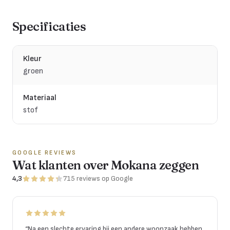
Specificaties
Kleur
groen
Materiaal
stof
GOOGLE REVIEWS
Wat klanten over Mokana zeggen
4,3
715
reviews
op Google
“
Na een slechte ervaring bij een andere woonzaak hebben