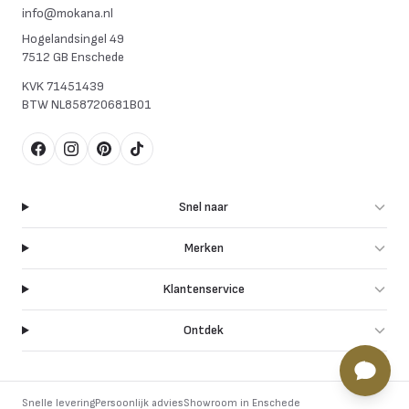
info@mokana.nl
Hogelandsingel 49
7512 GB Enschede
KVK
71451439
BTW
NL858720681B01
Facebook
Instagram
Pinterest
TikTok
Snel naar
Merken
Klantenservice
Ontdek
Snelle levering
Persoonlijk advies
Showroom in Enschede