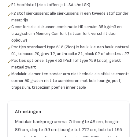
F1 hoofdstof (zie stoffenlijst LSA t/m LSK)
✓
F2 stof sierkussens: alle sierkussens in een tweede stof zonder
✓
meerprijs
C comfortzit: zitkussen combinatie HR schuim 35 kg/m3 en
✓
traagschuim Memory Comfort (zitcomfort verschilt door
opbouw)
Pootjes standaard type 618 (Zico) in beuk; kleuren beuk: natural
✓
01, tobacco 20, grey 12, anthracite 21, black 02 of chestnut 27
Pootjes optioneel type 452 (Pich) of type 759 (Zico), gelakt
✓
metaal zwart
Modulair: elementen zonder arm niet bedoeld als afsluitelement;
✓
corner 90 graden niet te combineren met bob, lounge, poef,
trapezium, trapezium poef en inner table
Afmetingen
Modulair bankprogramma. Zithoogte 46 cm, hoogte
89 cm, diepte 99 cm (lounge tot 272 cm, bob tot 165