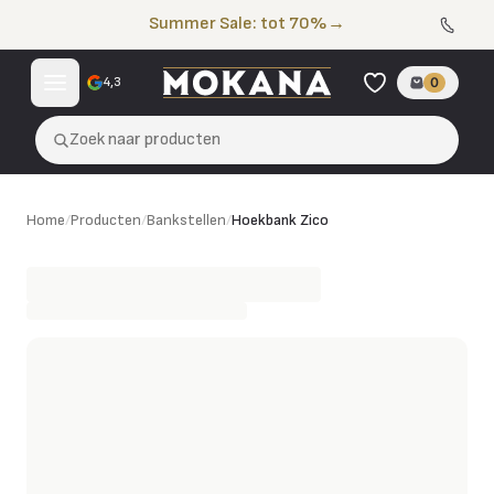
Naar de inhoud
Summer Sale: tot 70%
→
4,3
0
Zoek naar producten
Hoekbank Zico
Home
/
Producten
/
Bankstellen
/
Hoekbank Zico