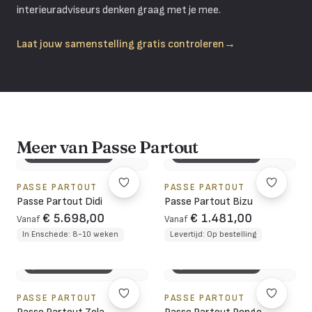
interieuradviseurs denken graag met je mee.
Laat jouw samenstelling gratis controleren
→
Meer van Passe Partout
3D CONFIGURATOR
3D CONFIGURATOR
PASSE PARTOUT
PASSE PARTOUT
Passe Partout Didi
Passe Partout Bizu
€ 5.698,00
€ 1.481,00
Vanaf
Vanaf
In Enschede: 8-10 weken
Levertijd: Op bestelling
3D CONFIGURATOR
3D CONFIGURATOR
PASSE PARTOUT
PASSE PARTOUT