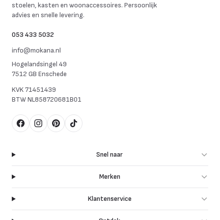
stoelen, kasten en woonaccessoires. Persoonlijk
advies en snelle levering.
053 433 5032
info@mokana.nl
Hogelandsingel 49
7512 GB Enschede
KVK
71451439
BTW
NL858720681B01
Facebook
Instagram
Pinterest
TikTok
Snel naar
Merken
Klantenservice