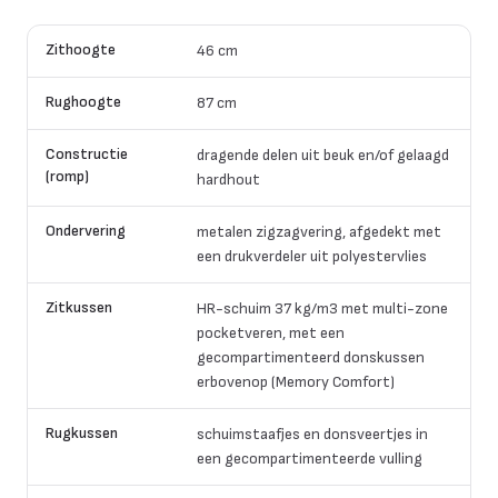
Zithoogte
46 cm
Rughoogte
87 cm
Constructie
dragende delen uit beuk en/of gelaagd
(romp)
hardhout
Ondervering
metalen zigzagvering, afgedekt met
een drukverdeler uit polyestervlies
Zitkussen
HR-schuim 37 kg/m3 met multi-zone
pocketveren, met een
gecompartimenteerd donskussen
erbovenop (Memory Comfort)
Rugkussen
schuimstaafjes en donsveertjes in
een gecompartimenteerde vulling