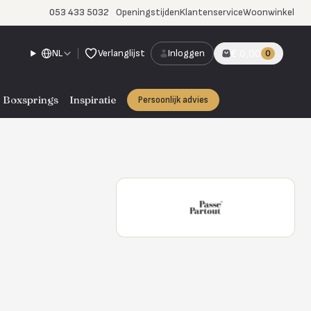
053 433 5032
Openingstijden
Klantenservice
Woonwinkel
NL
Verlanglijst
Inloggen
€ 0,00
0
Boxsprings
Inspiratie
Persoonlijk advies