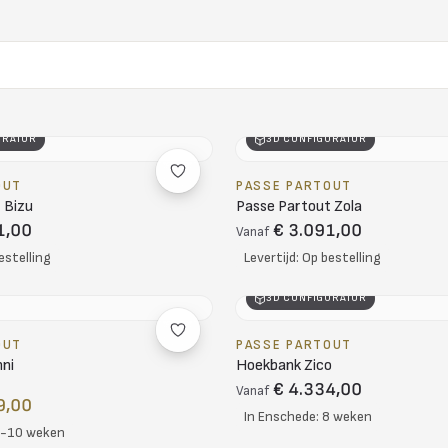
URATOR
3D CONFIGURATOR
OUT
PASSE PARTOUT
 Bizu
Passe Partout Zola
1,00
€ 3.091,00
Vanaf
estelling
Levertijd: Op bestelling
3D CONFIGURATOR
OUT
PASSE PARTOUT
ni
Hoekbank Zico
€ 4.334,00
Vanaf
9,00
In Enschede: 8 weken
8-10 weken