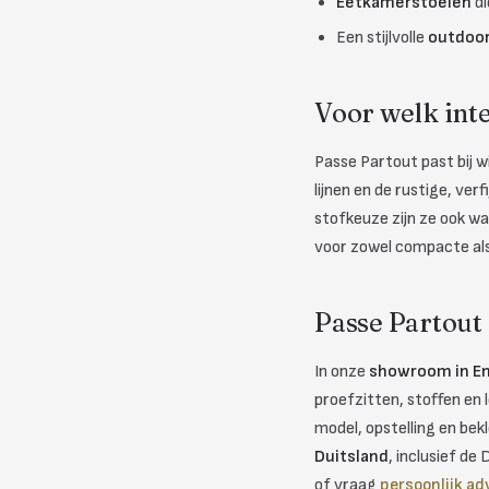
Eetkamerstoelen
di
Een stijlvolle
outdoor
Voor welk int
Passe Partout past bij 
lijnen en de rustige, ve
stofkeuze zijn ze ook w
voor zowel compacte al
Passe Partout
In onze
showroom in E
proefzitten, stoffen en
model, opstelling en be
Duitsland
, inclusief de
of vraag
persoonlijk ad