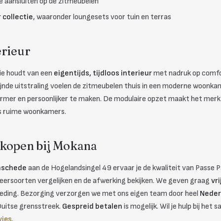
e aansluiten op de zitmeubelen
 collectie
, waaronder loungesets voor tuin en terras
erieur
wie houdt van een
eigentijds, tijdloos interieur
met nadruk op comfo
rfijnde uitstraling voelen de zitmeubelen thuis in een moderne woonka
armer en persoonlijker te maken. De modulaire opzet maakt het merk
s ruime woonkamers.
 kopen bij Mokana
nschede
aan de Hogelandsingel 49 ervaar je de kwaliteit van Passe Pa
 leersoorten vergelijken en de afwerking bekijken. We geven graag
vr
kleding. Bezorging verzorgen we met ons eigen team door heel
Neder
 Duitse grensstreek.
Gespreid betalen
is mogelijk. Wil je hulp bij he
vies
.