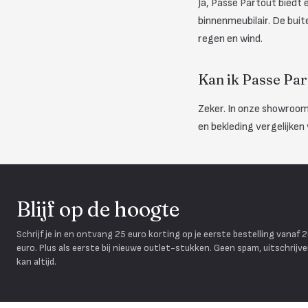
Ja, Passe Partout biedt e
binnenmeubilair. De bui
regen en wind.
Kan ik Passe Par
Zeker. In onze showroom
en bekleding vergelijken 
Blijf op de hoogte
Schrijf je in en ontvang 25 euro korting op je eerste bestelling vanaf 
euro. Plus als eerste bij nieuwe outlet-stukken. Geen spam, uitschrijv
kan altijd.