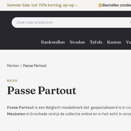
Naar de inhoud
Summer Sale: tot 70% korting, op=op
→
Bestellen zonde
Betalen in 3 ter
Eigen bezorgdie
Bankstellen
Stoelen
Tafels
Kasten
Ve
Merken
/
Passe Partout
MERK
Passe Partout
Passe Partout
is een Belgisch meubelmerk dat gespecialiseerd is in c
Meubelen
in Enschede vind je de collectie online en in het echt in o