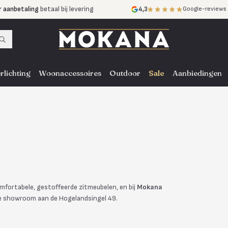
r aanbetaling
betaal bij levering
4,3
Google-reviews
mijnen
zonder rente
nst
door heel NL, BE en DE
rlichting
Woonaccessoires
Outdoor
Sale
Aanbiedingen
omfortabele, gestoffeerde zitmeubelen, en bij
Mokana
nze showroom aan de Hogelandsingel 49.