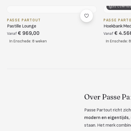
3D CONFIG
PASSE PARTOUT
PASSE PART
Pastille Lounge
Hoekbank Me
€ 969,00
€ 4.56
Vanaf
Vanaf
In Enschede: 8 weken
In Enschede: 
Over Passe Par
Passe Partout richt zich
modern en eigentijds
,
staan. Het merk combinee