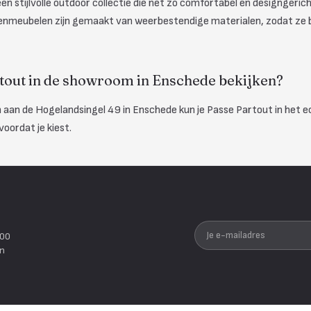
en stijlvolle outdoor collectie die net zo comfortabel en designgericht
tenmeubelen zijn gemaakt van weerbestendige materialen, zodat ze b
tout in de showroom in Enschede bekijken?
 aan de Hogelandsingel 49 in Enschede kun je Passe Partout in het e
voordat je kiest.
Je e-mailadres
200
en