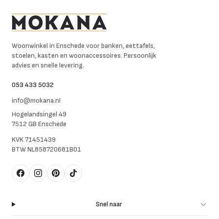
Mokana Meubelen
Woonwinkel in Enschede voor banken, eettafels,
stoelen, kasten en woonaccessoires. Persoonlijk
advies en snelle levering.
053 433 5032
info@mokana.nl
Hogelandsingel 49
7512 GB Enschede
KVK
71451439
BTW
NL858720681B01
Facebook
Instagram
Pinterest
TikTok
Snel naar