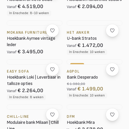
€ 4.519,00
€ 2.094,00
Vanaf
Vanaf
In Enschede: 8-10 weken
MOKANA FURNITURE
HET ANKER
Hoekbank Aymee vintage
U-bank Stratos
leder
€ 1.472,00
Vanaf
€ 3.495,00
Vanaf
In Enschede: 10 weken
-24%
EASY SOFA
AGPOL
Hoekbank Loki | Leverbaar in
Bank Desperado
talloze opties
€ 1.980,00
€ 1.499,00
Vanaf
€ 2.264,00
Vanaf
In Enschede: 10 weken
In Enschede: 8 weken
CHILL-LINE
DFM
Modulaire bank Milaan | Chill
Hoekbank Mira
Line