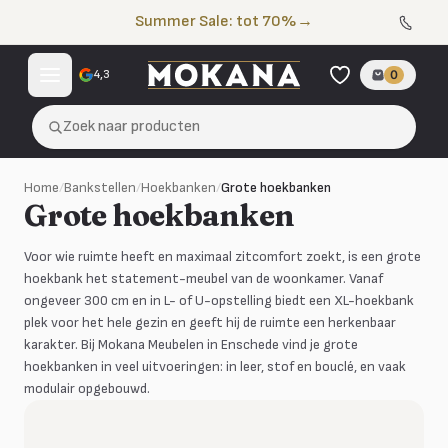
Naar de inhoud
Summer Sale: tot 70%
→
4,3
0
Zoek naar producten
Home
/
Bankstellen
/
Hoekbanken
/
Grote hoekbanken
Grote hoekbanken
Voor wie ruimte heeft en maximaal zitcomfort zoekt, is een grote
hoekbank het statement-meubel van de woonkamer. Vanaf
ongeveer 300 cm en in L- of U-opstelling biedt een XL-hoekbank
plek voor het hele gezin en geeft hij de ruimte een herkenbaar
karakter. Bij Mokana Meubelen in Enschede vind je grote
hoekbanken in veel uitvoeringen: in leer, stof en bouclé, en vaak
modulair opgebouwd.