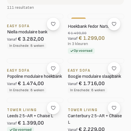
111 resultaten
-13%
EASY SOFA
Hoekbank Fedor Naturel
Niella modulaire bank
€ 1.499,00
€ 1.299,00
€ 3.282,00
Vanaf
Vanaf
In 3 kleuren
In Enschede: 8 weken
Op voorraad
EASY SOFA
EASY SOFA
Popoline modulaire hoekbank
Boogie modulaire slaapbank
€ 1.474,00
€ 1.716,00
Vanaf
Vanaf
In Enschede: 8 weken
In Enschede: 8 weken
TOWER LIVING
TOWER LIVING
Leeds 2 5-AR + Chaise L
Canterbury 2 5-AR + Chaise
L
€ 1.399,00
Vanaf
€ 2.229,00
Op voorraad
Vanaf