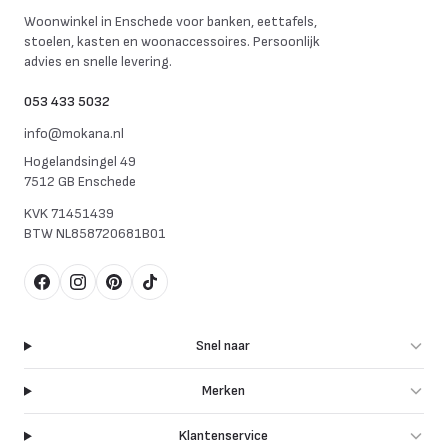
Mokana Meubelen
Woonwinkel in Enschede voor banken, eettafels,
stoelen, kasten en woonaccessoires. Persoonlijk
advies en snelle levering.
053 433 5032
info@mokana.nl
Hogelandsingel 49
7512 GB Enschede
KVK
71451439
BTW
NL858720681B01
Facebook
Instagram
Pinterest
TikTok
Snel naar
Merken
Klantenservice