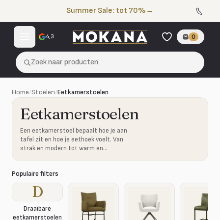
Naar de inhoud
Summer Sale: tot 70%
→
4,3
0
Zoek naar producten
Home
/
Stoelen
/
Eetkamerstoelen
Eetkamerstoelen
Een eetkamerstoel bepaalt hoe je aan
tafel zit en hoe je eethoek voelt. Van
strak en modern tot warm en
gestoffeerd: kies de stoel die bij jouw
tafel en interieur past.
Populaire filters
D
Draaibare
eetkamerstoelen