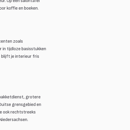
ur. Op een salontafel
oor koffie en boeken.
ccenten zoals
 in tijdloze basisstukken
jft je interieur fris
pakketdienst, grotere
Duitse grensgebied en
we ook rechtstreeks
Niedersachsen.