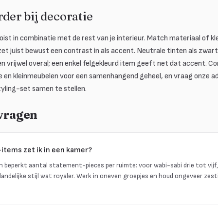
rder bij decoratie
st in combinatie met de rest van je interieur. Match materiaal of k
zet juist bewust een contrast in als accent. Neutrale tinten als zwart,
 vrijwel overal; een enkel felgekleurd item geeft net dat accent. C
 en kleinmeubelen voor een samenhangend geheel, en vraag onze ad
yling-set samen te stellen.
 vragen
items zet ik in een kamer?
en beperkt aantal statement-pieces per ruimte: voor wabi-sabi drie tot vijf
landelijke stijl wat royaler. Werk in oneven groepjes en houd ongeveer zes