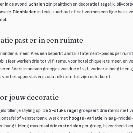
er in de avond.
Schalen
zijn praktisch en decoratief tegelijk, bijvoorb
onsole.
Dienbladen
in teak, suarhout of riet vormen een fijne basis v
fel.
tie past er in een ruimte
: minder is meer. Kies een beperkt aantal statement-pieces per ruimte
bi sfeer werken drie tot vijf items, voor hotel chique iets meer, en voor
eren. Werk in oneven groepjes van drie of vijf, varieer in hoogte en 
van het oppervlak vrij zodat elk item tot zijn recht komt.
oor jouw decoratie
s tillen je styling op. De
3-stuks regel
groepeert drie items met ve
salontafel of vensterbank. Werk met
hoogte-variatie
in laag-middel
ven hangt. Meng maximaal drie
materialen
per groep, bijvoorbeeld ke