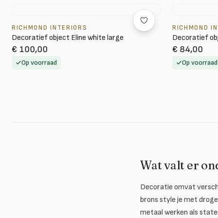
RICHMOND INTERIORS
RICHMOND I
Decoratief object Eline white large
Decoratief obj
€ 100,00
€ 84,00
Op voorraad
Op voorraad
Wat valt er on
Decoratie omvat verschi
brons style je met droge 
metaal werken als state