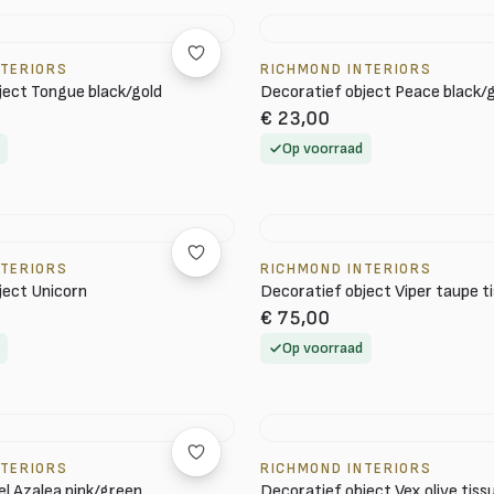
NTERIORS
RICHMOND INTERIORS
ject Tongue black/gold
Decoratief object Peace black/
€ 23,00
Op voorraad
NTERIORS
RICHMOND INTERIORS
ject Unicorn
Decoratief object Viper taupe t
€ 75,00
Op voorraad
NTERIORS
RICHMOND INTERIORS
el Azalea pink/green
Decoratief object Vex olive tiss