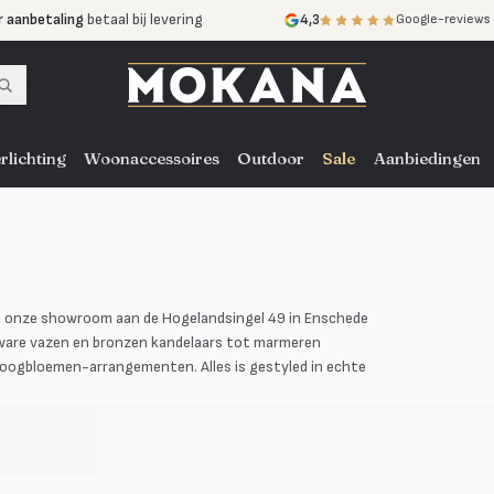
r aanbetaling
betaal bij levering
4,3
Google-reviews
mijnen
zonder rente
nst
door heel NL, BE en DE
rlichting
Woonaccessoires
Outdoor
Sale
Aanbiedingen
 In onze showroom aan de Hogelandsingel 49 in Enschede
eware vazen en bronzen kandelaars tot marmeren
roogbloemen-arrangementen. Alles is gestyled in echte