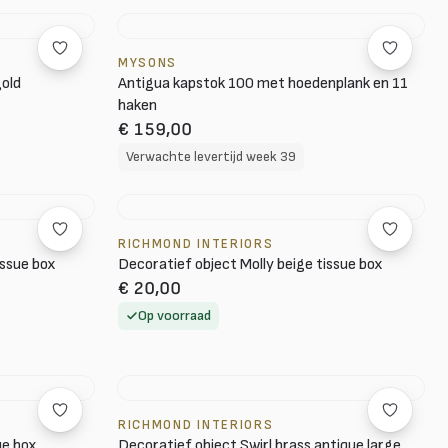
MYSONS
gold
Antigua kapstok 100 met hoedenplank en 11
haken
€ 159,00
Verwachte levertijd week 39
RICHMOND INTERIORS
issue box
Decoratief object Molly beige tissue box
€ 20,00
Op voorraad
RICHMOND INTERIORS
ue box
Decoratief object Swirl brass antique large