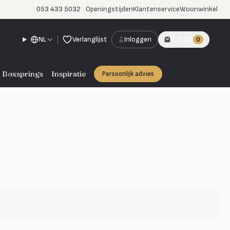
053 433 5032
Openingstijden
Klantenservice
Woonwinkel
NL
Verlanglijst
Inloggen
€ 0,00
0
Boxsprings
Inspiratie
Persoonlijk advies