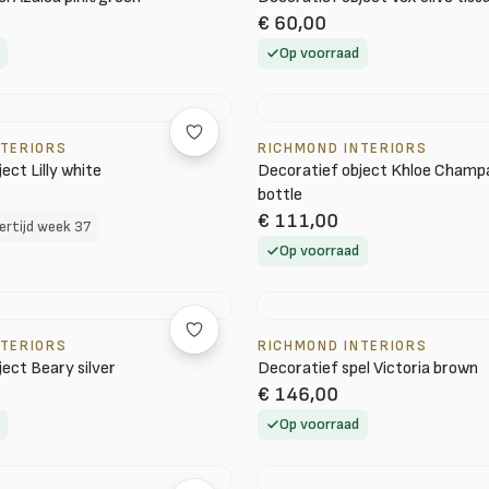
€ 60,00
Op voorraad
NTERIORS
RICHMOND INTERIORS
ect Lilly white
Decoratief object Khloe Cham
bottle
€ 111,00
ertijd week 37
Op voorraad
NTERIORS
RICHMOND INTERIORS
ect Beary silver
Decoratief spel Victoria brown
€ 146,00
Op voorraad