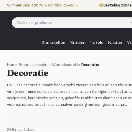
Naar de inhoud
Summer Sale: tot 70% korting, op=op
→
Bestellen zonde
Betalen in 3 ter
Eigen bezorgdie
Bankstellen
Stoelen
Tafels
Kasten
Ve
Home
/
Woonaccessoires
/
Woondecoratie
/
Decoratie
Decoratie
De juiste decoratie maakt het verschil tussen een huis en een thuis.
vind je een ruime collectie decoratie-items, van handgemaakte ston
sculpturen, keramische schalen, geleefde teakhouten dienbladen en d
woonsituaties, zodat je de schaalverhouding meteen goed inschat.
239 resultaten