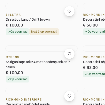
ZIJLSTRA
RICHMOND I
Dressboy Luno / Drift brown
Decoratief ob
€ 100,00
€ 58,00
Op voorraad
Nog 1 op voorraad
Op voorraad
MYSONS
RICHMOND I
Antigua kapstok 64 met hoedenplank en 7
Decoratief ob
haken
€ 62,00
€ 109,00
Op voorraad
Op voorraad
RICHMOND INTERIORS
RICHMOND I
Decoratief spel Violet purple
Decoratief sp