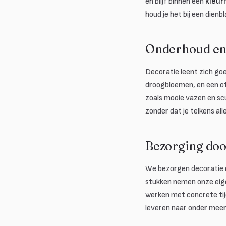
en blijf binnen een
kleur
houd je het bij een dienb
Onderhoud en 
Decoratie leent zich goe
droogbloemen, en een of 
zoals mooie vazen en scu
zonder dat je telkens al
Bezorging doo
We bezorgen decoratie d
stukken nemen onze eige
werken met concrete tij
leveren naar onder mee