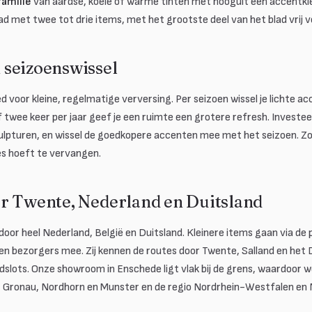
familie
van aardse, koele of warme tinten met hooguit een accentkle
lad met twee tot drie items, met het grootste deel van het blad vrij v
seizoenswissel
d voor kleine, regelmatige verversing. Per seizoen wissel je lichte a
twee keer per jaar geef je een ruimte een grotere refresh. Investeer
lpturen, en wissel de goedkopere accenten mee met het seizoen. Zo bli
les hoeft te vervangen.
r Twente, Nederland en Duitsland
oor heel Nederland, België en Duitsland. Kleinere items gaan via de 
n bezorgers mee. Zij kennen de routes door Twente, Salland en het 
dslots. Onze showroom in Enschede ligt vlak bij de grens, waardoor 
r Gronau, Nordhorn en Munster en de regio Nordrhein-Westfalen en 