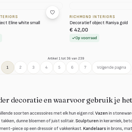
NTERIORS
RICHMOND INTERIORS
ect Eline white small
Decoratief object Raniya gold
€ 42,00
Op voorraad
Artikel 1 tot 36 van 239
1
2
3
4
5
6
7
Volgende pagina
der decoratie en waarvoor gebruik je he
llende soorten accessoires met elk hun eigen rol.
Vazen
in stoneware
takken, dunne bloemen of juist solitair.
Sculpturen
in keramiek, bet
ment-piece op een dressoir of vakkenkast.
Kandelaars
in brons, ma