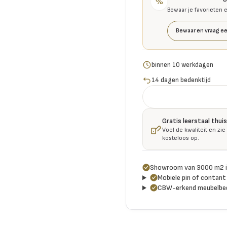
%
Bewaar je favorieten 
Bewaar en vraag ee
binnen 10 werkdagen
14 dagen bedenktijd
Gratis leerstaal thu
Voel de kwaliteit en zie
kosteloos op.
Showroom van 3000 m2 i
Mobiele pin of contant 
CBW-erkend meubelbed