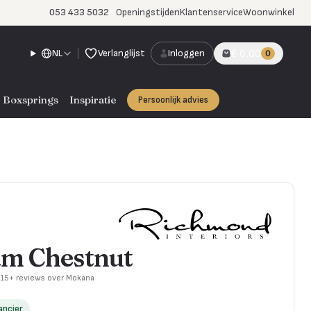
053 433 5032
Openingstijden
Klantenservice
Woonwinkel
NL
Verlanglijst
Inloggen
€ 0,00
0
Boxsprings
Inspiratie
Persoonlijk advies
am Chestnut
715+ reviews over Mokana
ancier