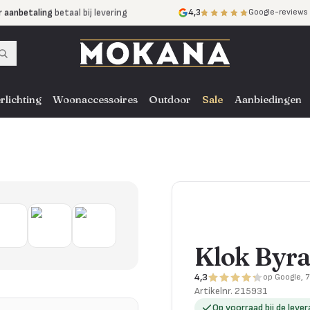
r aanbetaling
betaal bij levering
4,3
Google-reviews
mijnen
zonder rente
nst
door heel NL, BE en DE
rlichting
Woonaccessoires
Outdoor
Sale
Aanbiedingen
Klok Byr
4,3
op Google, 
Artikelnr.
215931
Op voorraad bij de lever