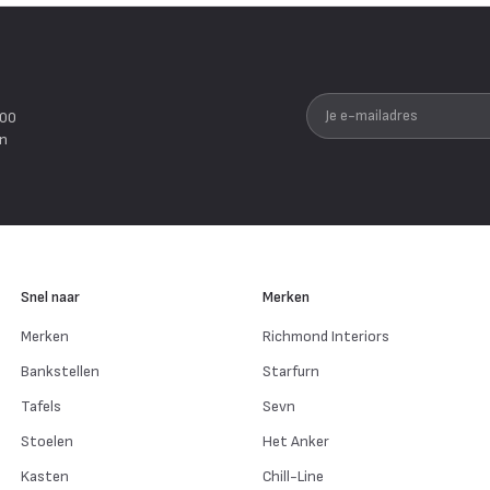
Je e-mailadres
200
en
Snel naar
Merken
Merken
Richmond Interiors
Bankstellen
Starfurn
Tafels
Sevn
Stoelen
Het Anker
Kasten
Chill-Line