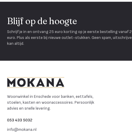
Blijf op de hoogte
Schrijf je in en ontvang 25 euro korting op je eerste bestelling vanaf 
euro. Plus als eerste bij nieuwe outlet-stukken. Geen spam, uitschrijv
kan altijd.
Mokana Meubelen
Woonwinkel in Enschede voor banken, eettafels,
stoelen, kasten en woonaccessoires. Persoonlijk
advies en snelle levering.
053 433 5032
info@mokana.nl