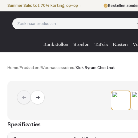
Naar de inhoud
Summer Sale: tot 70% korting, op=op
→
Bestellen zonde
Betalen in 3 ter
Eigen bezorgdie
Bankstellen
Stoelen
Tafels
Kasten
Ve
Home
/
Producten
/
Woonaccessoires
/
Klok Byram Chestnut
Specificaties