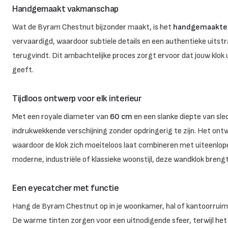
Handgemaakt vakmanschap
Wat de Byram Chestnut bijzonder maakt, is het
handgemaakte 
vervaardigd, waardoor subtiele details en een authentieke uitstra
terugvindt. Dit ambachtelijke proces zorgt ervoor dat jouw klok un
geeft.
Tijdloos ontwerp voor elk interieur
Met een royale diameter van
60 cm
en een slanke diepte van s
indrukwekkende verschijning zonder opdringerig te zijn. Het ont
waardoor de klok zich moeiteloos laat combineren met uiteenlopen
moderne, industriële of klassieke woonstijl, deze wandklok breng
Een eyecatcher met functie
Hang de Byram Chestnut op in je woonkamer, hal of kantoorruimte
De warme tinten zorgen voor een uitnodigende sfeer, terwijl het 