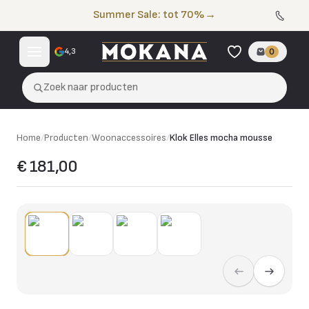
Naar de inhoud
Summer Sale: tot 70%
→
4,3
0
Zoek naar producten
Home
/
Producten
/
Woonaccessoires
/
Klok Elles mocha mousse
€ 181,00