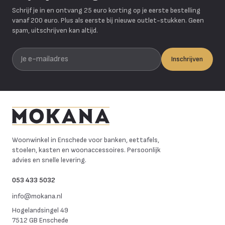
Schrijf je in en ontvang 25 euro korting op je eerste bestelling
vanaf 200 euro. Plus als eerste bij nieuwe outlet-stukken. Geen
spam, uitschrijven kan altijd.
Je e-mailadres
Inschrijven
Mokana Meubelen
Woonwinkel in Enschede voor banken, eettafels,
stoelen, kasten en woonaccessoires. Persoonlijk
advies en snelle levering.
053 433 5032
info@mokana.nl
Hogelandsingel 49
7512 GB Enschede