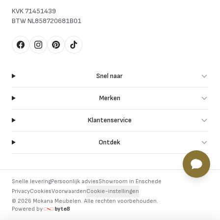
KVK
71451439
BTW
NL858720681B01
Facebook
Instagram
Pinterest
TikTok
Snel naar
Merken
Klantenservice
Ontdek
Snelle levering
Persoonlijk advies
Showroom in Enschede
Privacy
Cookies
Voorwaarden
Cookie-instellingen
©
2026
Mokana Meubelen.
Alle rechten voorbehouden
.
Powered by
byte8