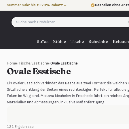
Zum Inhalt springen
Summer Sale: bis zu 70% Rabatt
→
Bestellen ohne Anz
In 3 Raten zahlen
oh
Eigener Lieferservi
Sofas
Stühle
Tische
Schränke
Beleuch
Home
/
Tische
/
Esstische
/
Ovale Esstische
Ovale Esstische
Ein ovaler Esstisch verbindet das Beste aus zwei Formen: die weiche
Sitzfläche entlang der Seiten eines rechteckigen. Perfekt für alle, d
Ecken im Weg sind. Mokana Meubelen in Enschede führt ein reiches An
Materialien und Abmessungen, inklusive Maßanfertigung.
121 Ergebnisse