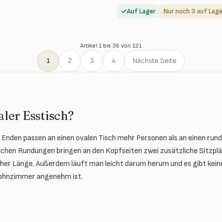
Auf Lager
Nur noch 3 auf Lage
Artikel 1 bis 36 von 121
1
2
3
4
Nächste Seite
ler Esstisch?
Enden passen an einen ovalen Tisch mehr Personen als an einen run
ichen Rundungen bringen an den Kopfseiten zwei zusätzliche Sitzp
cher Länge. Außerdem läuft man leicht darum herum und es gibt kein
ohnzimmer angenehm ist.