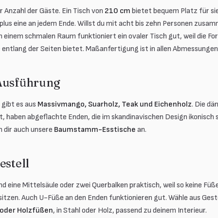
r Anzahl der Gäste. Ein Tisch von
210 cm
bietet bequem Platz für si
e plus eine an jedem Ende. Willst du mit acht bis zehn Personen zus
in einem schmalen Raum funktioniert ein ovaler Tisch gut, weil die 
 entlang der Seiten bietet. Maßanfertigung ist in allen Abmessungen
 Ausführung
 gibt es aus
Massivmango, Suarholz, Teak und Eichenholz
. Die dä
 haben abgeflachte Enden, die im skandinavischen Design ikonisch s
h dir auch unsere
Baumstamm-Esstische
an.
estell
ind eine Mittelsäule oder zwei Querbalken praktisch, weil so keine Füß
sitzen. Auch U-Füße an den Enden funktionieren gut. Wähle aus Geste
 oder Holzfüßen
, in Stahl oder Holz, passend zu deinem Interieur.