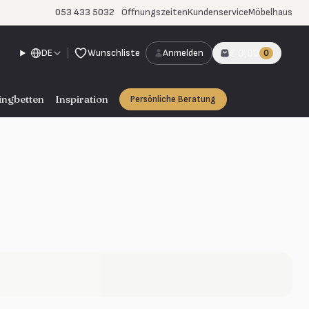
053 433 5032
Öffnungszeiten
Kundenservice
Möbelhaus
DE
Wunschliste
Anmelden
€ 0,00
0
ingbetten
Inspiration
Persönliche Beratung