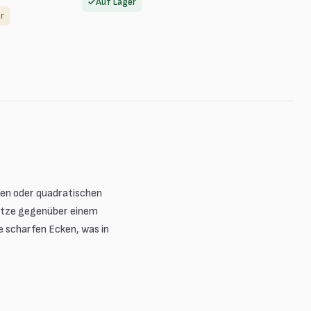
Auf Lager
r
den oder quadratischen
lätze gegenüber einem
e scharfen Ecken, was in