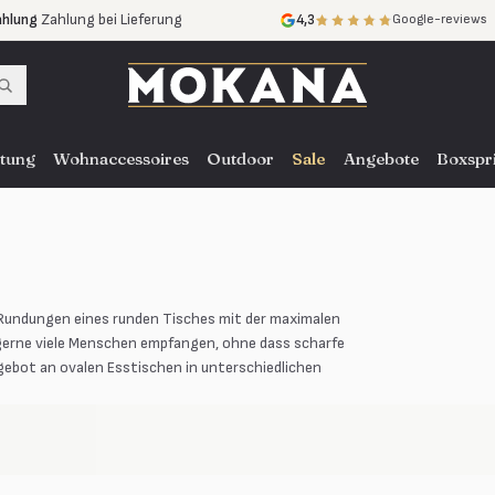
ahlung
Zahlung bei Lieferung
4,3
Google-reviews
ne Zinsen
ce
in ganz NL, BE und DE
tung
Wohnaccessoires
Outdoor
Sale
Angebote
Boxspr
n Rundungen eines runden Tisches mit der maximalen
ie gerne viele Menschen empfangen, ohne dass scharfe
gebot an ovalen Esstischen in unterschiedlichen