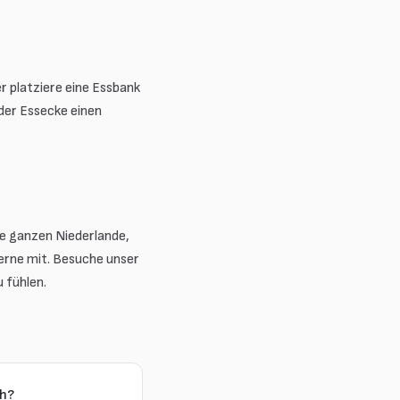
er platziere eine Essbank
der Essecke einen
ie ganzen Niederlande,
gerne mit. Besuche unser
 fühlen.
ch?