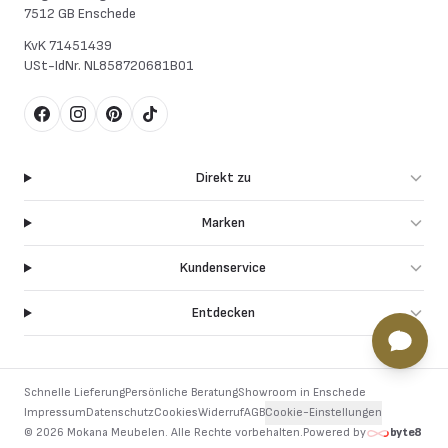
7512 GB Enschede
KvK
71451439
USt-IdNr.
NL858720681B01
Facebook
Instagram
Pinterest
TikTok
Direkt zu
Marken
Kundenservice
Entdecken
Schnelle Lieferung
Persönliche Beratung
Showroom in Enschede
Impressum
Datenschutz
Cookies
Widerruf
AGB
Cookie-Einstellungen
©
2026
Mokana Meubelen.
Alle Rechte vorbehalten
.
Powered by
byte8