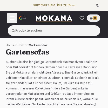
Zum Inhalt springen
Summer Sale: bis 70%
→
4,3
0
Produkte suchen
Home
/
Outdoor
/
Gartensofas
Gartensofas
Suchen Sie eine langlebige Gartenbank aus massivem Teakholz
oder Outdoorstoff für den Garten oder die Terrasse? Dann sind
Sie bei Mokana an der richtigen Adresse. Eine Gartenbank ist ein
zeitloser Klassiker: an einem Outdoor-Tisch als Essbank oder als
freistehender Platz unter einem Baum, um kurz zur Ruhe zu
kommen. In unserer Kollektion finden Sie Gartenbänke in
verschiedenen Materialien und Größen, sodass immer eine zu
Ihrem Außenbereich passt. Auf dieser Seite lesen Sie, worauf Sie
bei der Wahl einer Gartenbank achten und wie Sie sie jahrelang