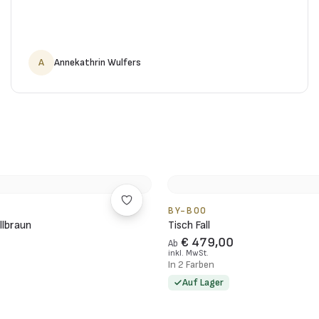
A
Annekathrin Wulfers
BY-BOO
llbraun
Tisch Fall
€ 479,00
Ab
inkl. MwSt.
In 2 Farben
Auf Lager