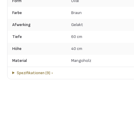
Form
Oval
Farbe
Braun
Afwerking
Gelakt
Tiefe
60 cm
Höhe
40 cm
Material
Mangoholz
Spezifikationen
(
9
)
›