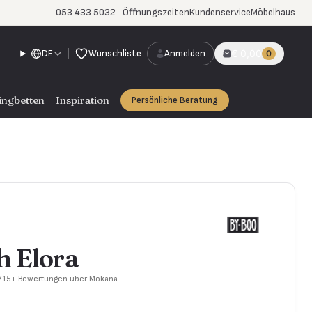
053 433 5032
Öffnungszeiten
Kundenservice
Möbelhaus
DE
Wunschliste
Anmelden
€ 0,00
0
ingbetten
Inspiration
Persönliche Beratung
h Elora
 715+ Bewertungen über Mokana