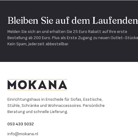
Bleiben Sie auf dem Laufende
Melden Sie sich an und erhalten Sie 25 Euro Rabatt auf Ihre erste
Bestellung ab 200 Euro. Plus als Erste Zugang zu neuen Outlet-Stücke
Kein Spam, jederzeit abbestellbar.
Mokana Meubelen
Einrichtungshaus in Enschede für Sofas, Esstische,
Stühle, Schränke und Wohnaccessoires. Persönliche
Beratung und schnelle Lieferung.
053 433 5032
info@mokana.nl