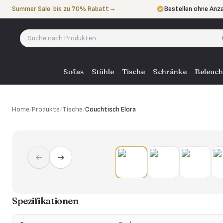
Zum Inhalt springen
Summer Sale: bis zu 70% Rabatt
→
Bestellen ohne Anz
In 3 Raten zahlen
oh
Eigener Lieferservi
Sofas
Stühle
Tische
Schränke
Beleuch
Home
/
Produkte
/
Tische
/
Couchtisch Elora
Spezifikationen