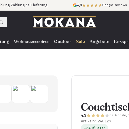
ahlung
Zahlung bei Lieferung
4,3
Google-reviews
ne Zinsen
ce
in ganz NL, BE und DE
tung
Wohnaccessoires
Outdoor
Sale
Angebote
Boxspr
Couchtisc
4,3
bei Google,
Artikelnr.
240127
Auf Lager