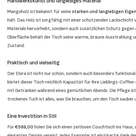
Handwerkskunst und langlebiges Material
Mangoholz ist bekannt für seine
starken und langlebigen Eige
hält. Das Holz ist sorgfältig mit einer schützenden Lackschicht v
Materials hervorhebt, sondern auch zusätzlichen Schutz gegen al
Oberfläche behält der Tisch seine warme, braune Ausstrahlung u
Zustand.
Praktisch und vielseitig
Der Elora ist nicht nur schön, sondern auch besonders funktional.
bietet dieser Tisch reichlich Kapazität für Ihre Lieblings-Coffe
mit Getränken während eines gemütlichen Abends. Die Pflege ist
trockenes Tuch ist alles, was Sie brauchen, um den Tisch sauber u
Eine Investition in Stil
Für
€589,00
holen Sie sich einen zeitlosen Couchtisch ins Haus,
elegantes Design vereint. Jedes Exemplar ist einzigartig dank 