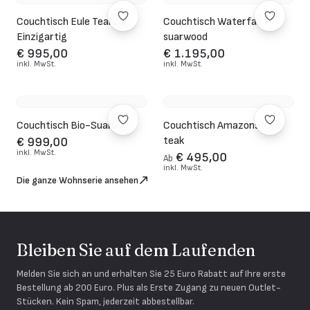
Couchtisch Eule Teakholz
Couchtisch Waterfall
Einzigartig
suarwood
€ 995,00
€ 1.195,00
inkl. MwSt.
inkl. MwSt.
Couchtisch Bio-Suarholz
Couchtisch Amazons root
teak
€ 999,00
inkl. MwSt.
€ 495,00
Ab
inkl. MwSt.
Die ganze Wohnserie ansehen
Bleiben Sie auf dem Laufenden
Melden Sie sich an und erhalten Sie 25 Euro Rabatt auf Ihre erste
Bestellung ab 200 Euro. Plus als Erste Zugang zu neuen Outlet-
Stücken. Kein Spam, jederzeit abbestellbar.