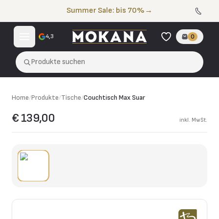
Zum Inhalt springen
Summer Sale: bis 70%
→
4,3
0
Produkte suchen
Home
/
Produkte
/
Tische
/
Couchtisch Max Suar
€ 139,00
inkl. MwSt.