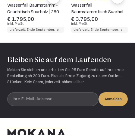
Wasserfall Baumstamm-
Wasserfall
Couchtisch Suarholz | 260
Baumstammtisch Suarholz |
cm
260 cm
€ 1.795,00
€ 3.795,00
inkl. MwSt.
inkl. MwSt.
Lieferzeit: Ende September, jetzt reservierbar
Lieferzeit: Ende September, jetzt reservierbar
Bleiben Sie auf dem Laufenden
Melden Sie sich an und erhalten Sie 25 Euro Rabatt auf Ihre erste
Bestellung ab 200 Euro. Plus als Erste Zugang zu neuen Outlet-
Stücken. Kein Spam, jederzeit abbestellbar.
Ihre E-Mail-Adresse
Anmelden