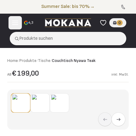
Zum Inhalt springen
Summer Sale: bis 70%
→
4,3
0
Produkte suchen
Home
/
Produkte
/
Tische
/
Couchtisch Nyawa Teak
€ 199,00
AB
inkl. MwSt.