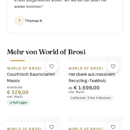
etwas ausgefallenes wollen. Wir werden auf jeden Fall
wieder kommen.
”
T
Thomas K.
Mehr von World of Brosi
-18%
WORLD OF BROSI
WORLD OF BROSI
Couchtisch Baumstamm
Herzbank aus massivem
Massiv
Recycling-Teakholz
€ 1.699,00
€ 399,00
Ab
€ 329,00
inkl. MwSt.
inkl. MwSt.
Lieferzeit: 3 bis 4 Wochen
Auf Lager
WORLD OF BROSI
WORLD OF BROSI