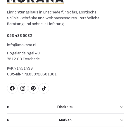
Mokana Meubelen
Einrichtungshaus in Enschede für Sofas, Esstische,
Stühle, Schränke und Wohnaccessoires. Persönliche
Beratung und schnelle Lieferung.
053 433 5032
info@mokana.nl
Hogelandsingel 49
7512 GB Enschede
KvK
71451439
USt-IdNr.
NL858720681B01
Facebook
Instagram
Pinterest
TikTok
Direkt zu
Marken