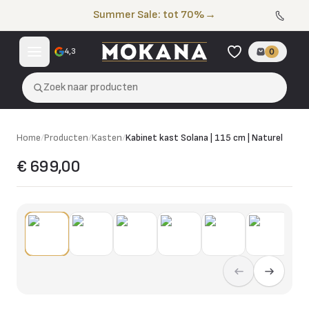
Naar de inhoud
Summer Sale: tot 70%
→
4,3
0
Zoek naar producten
Home
/
Producten
/
Kasten
/
Kabinet kast Solana | 115 cm | Naturel
€ 699,00