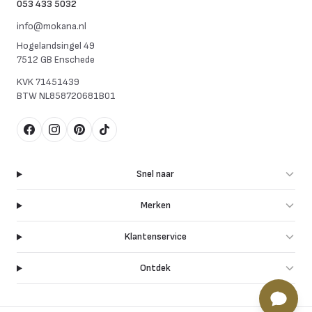
053 433 5032
info@mokana.nl
Hogelandsingel 49
7512 GB Enschede
KVK
71451439
BTW
NL858720681B01
Facebook
Instagram
Pinterest
TikTok
Snel naar
Merken
Klantenservice
Ontdek