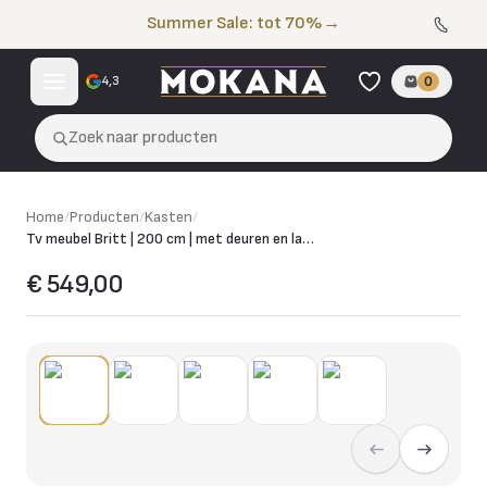
Naar de inhoud
Summer Sale: tot 70%
→
4,3
0
Zoek naar producten
Home
/
Producten
/
Kasten
/
Tv meubel Britt | 200 cm | met deuren en lades
€ 549,00