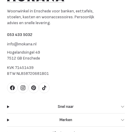
Mokana Meubelen
Woonwinkel in Enschede voor banken, eettafels,
stoelen, kasten en woonaccessoires. Persoonlijk
advies en snelle levering.
053 433 5032
info@mokana.nl
Hogelandsingel 49
7512 GB Enschede
KVK
71451439
BTW
NL858720681B01
Facebook
Instagram
Pinterest
TikTok
Snel naar
Merken