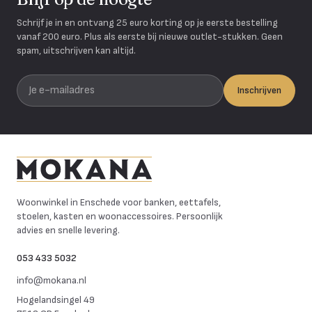
Schrijf je in en ontvang 25 euro korting op je eerste bestelling
vanaf 200 euro. Plus als eerste bij nieuwe outlet-stukken. Geen
spam, uitschrijven kan altijd.
Je e-mailadres
Inschrijven
Mokana Meubelen
Woonwinkel in Enschede voor banken, eettafels,
stoelen, kasten en woonaccessoires. Persoonlijk
advies en snelle levering.
053 433 5032
info@mokana.nl
Hogelandsingel 49