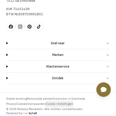
7512 GB Enschede
KVK
71451439
BTW
NL858720681B01
Facebook
Instagram
Pinterest
TikTok
Snel naar
Merken
Klantenservice
Ontdek
Snelle levering
Persoonlijk advies
Showroom in Enschede
Privacy
Cookies
Voorwaarden
Cookie-instellingen
©
2026
Mokana Meubelen.
Alle rechten voorbehouden
.
Powered by
byte8