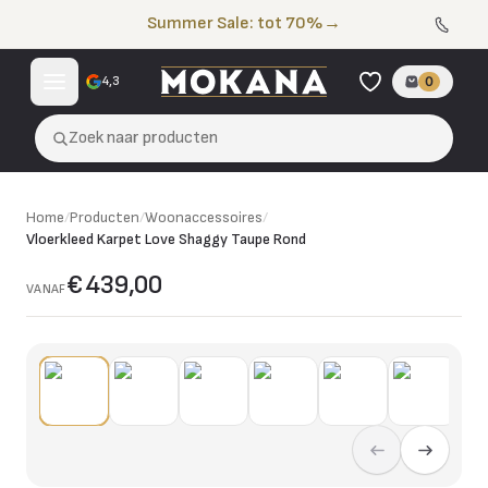
Naar de inhoud
Summer Sale: tot 70%
→
4,3
0
Zoek naar producten
Home
/
Producten
/
Woonaccessoires
/
Vloerkleed Karpet Love Shaggy Taupe Rond
€ 439,00
VANAF