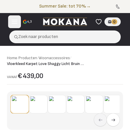
Naar de inhoud
Summer Sale: tot 70%
→
4,3
0
Zoek naar producten
Home
/
Producten
/
Woonaccessoires
/
Vloerkleed Karpet Love Shaggy Licht Bruin Rond
€ 439,00
VANAF