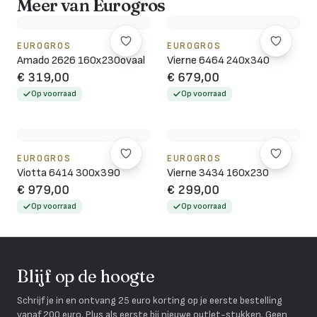
Meer van Eurogros
EUROGROS
EUROGROS
Amado 2626 160x230ovaal
Vierne 6464 240x340
€ 319,00
€ 679,00
Op voorraad
Op voorraad
EUROGROS
EUROGROS
Viotta 6414 300x390
Vierne 3434 160x230
€ 979,00
€ 299,00
Op voorraad
Op voorraad
Blijf op de hoogte
Schrijf je in en ontvang 25 euro korting op je eerste bestelling
vanaf 200 euro. Plus als eerste bij nieuwe outlet-stukken. Geen