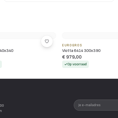
EUROGROS
240x340
Viotta 6414 300x390
€ 979,00
Op voorraad
Je e-mailadres
200
en