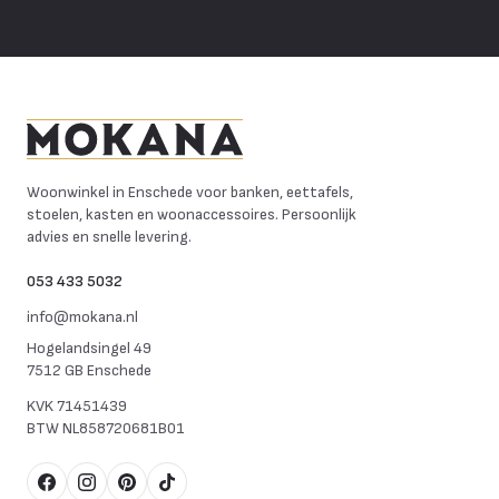
Mokana Meubelen
Woonwinkel in Enschede voor banken, eettafels,
stoelen, kasten en woonaccessoires. Persoonlijk
advies en snelle levering.
053 433 5032
info@mokana.nl
Hogelandsingel 49
7512 GB Enschede
KVK
71451439
BTW
NL858720681B01
Facebook
Instagram
Pinterest
TikTok