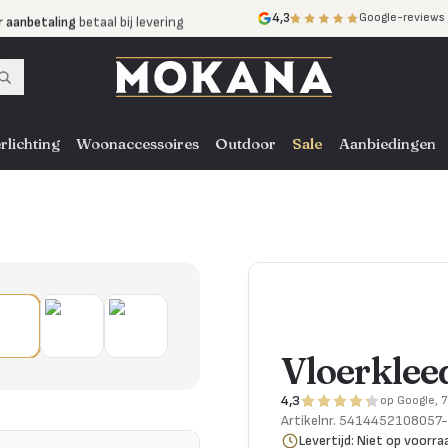
r aanbetaling
betaal bij levering
4,3
Google-reviews
mijnen
zonder rente
nst
door heel NL, BE en DE
rlichting
Woonaccessoires
Outdoor
Sale
Aanbiedingen
Vloerkle
4,3
op Google, 
Artikelnr.
5414452108057
Levertijd: Niet op voorra