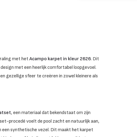
raling met het
Acampo karpet in kleur 2626
. Dit
 design met een heerlijk comfortabel loopgevoel.
n gezellige sfeer te creëren in zowel kleinere als
atset
, een materiaal dat bekendstaat om zijn
set-procedé voelt de pool zacht en natuurlijk aan,
n een synthetische vezel. Dit maakt het karpet