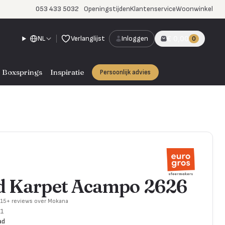
053 433 5032
Openingstijden
Klantenservice
Woonwinkel
NL
Verlanglijst
Inloggen
€ 0,00
0
Boxsprings
Inspiratie
Persoonlijk advies
ed Karpet Acampo 2626
715+ reviews over Mokana
-1
ad