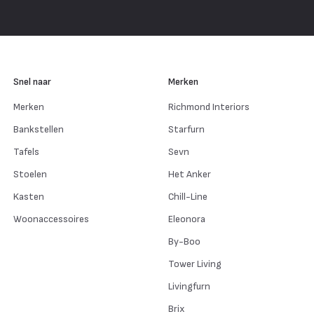
Snel naar
Merken
Merken
Richmond Interiors
Bankstellen
Starfurn
Tafels
Sevn
Stoelen
Het Anker
Kasten
Chill-Line
Woonaccessoires
Eleonora
By-Boo
Tower Living
Livingfurn
Brix