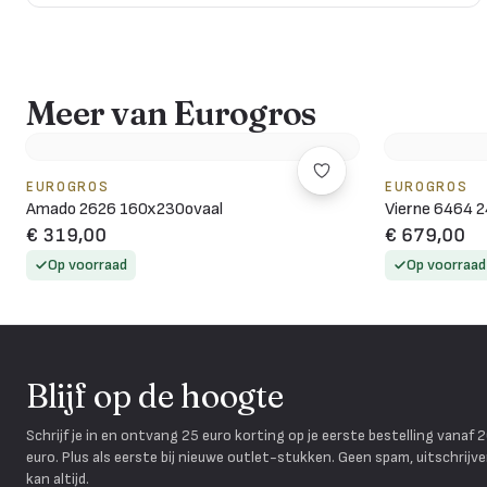
Meer van Eurogros
EUROGROS
EUROGROS
Amado 2626 160x230ovaal
Vierne 6464 
€ 319,00
€ 679,00
Op voorraad
Op voorraad
Blijf op de hoogte
Schrijf je in en ontvang 25 euro korting op je eerste bestelling vanaf 
euro. Plus als eerste bij nieuwe outlet-stukken. Geen spam, uitschrijv
kan altijd.