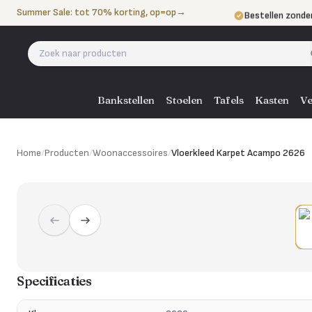
Naar de inhoud
Summer Sale: tot 70% korting, op=op
→
Bestellen zonde
Betalen in 3 ter
Eigen bezorgdie
Bankstellen
Stoelen
Tafels
Kasten
Ve
Home
/
Producten
/
Woonaccessoires
/
Vloerkleed Karpet Acampo 2626
Specificaties