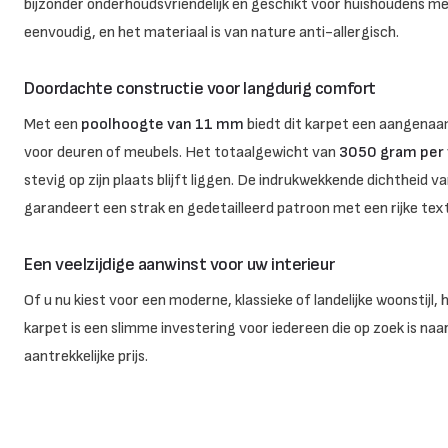
bijzonder onderhoudsvriendelijk en geschikt voor huishoudens met
eenvoudig, en het materiaal is van nature anti-allergisch.
Doordachte constructie voor langdurig comfort
Met een
poolhoogte van 11 mm
biedt dit karpet een aangenaa
voor deuren of meubels. Het totaalgewicht van
3050 gram per 
stevig op zijn plaats blijft liggen. De indrukwekkende dichtheid v
garandeert een strak en gedetailleerd patroon met een rijke textuu
Een veelzijdige aanwinst voor uw interieur
Of u nu kiest voor een moderne, klassieke of landelijke woonstijl
karpet is een slimme investering voor iedereen die op zoek is naa
aantrekkelijke prijs.