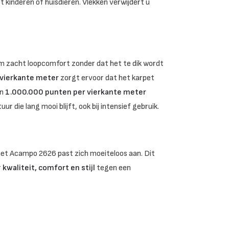
 kinderen of huisdieren. Vlekken verwijdert u
m zacht loopcomfort zonder dat het te dik wordt
vierkante meter
zorgt ervoor dat het karpet
an
1.000.000 punten per vierkante meter
r die lang mooi blijft, ook bij intensief gebruik.
, het Acampo 2626 past zich moeiteloos aan. Dit
r
kwaliteit, comfort en stijl
tegen een