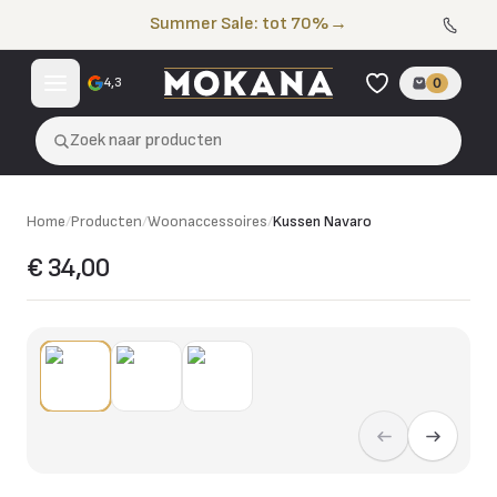
Naar de inhoud
Summer Sale: tot 70%
→
4,3
0
Zoek naar producten
Home
/
Producten
/
Woonaccessoires
/
Kussen Navaro
€ 34,00