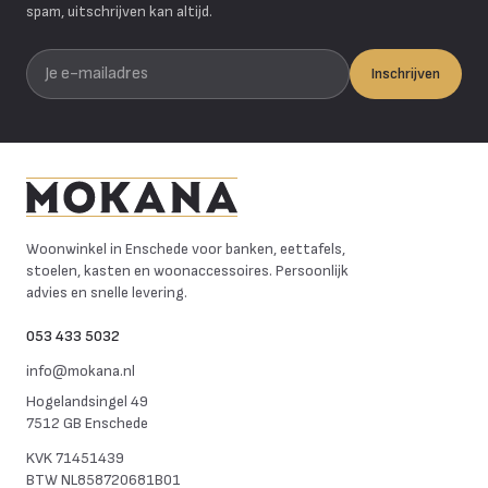
spam, uitschrijven kan altijd.
Je e-mailadres
Inschrijven
Mokana Meubelen
Woonwinkel in Enschede voor banken, eettafels,
stoelen, kasten en woonaccessoires. Persoonlijk
advies en snelle levering.
053 433 5032
info@mokana.nl
Hogelandsingel 49
7512 GB Enschede
KVK
71451439
BTW
NL858720681B01