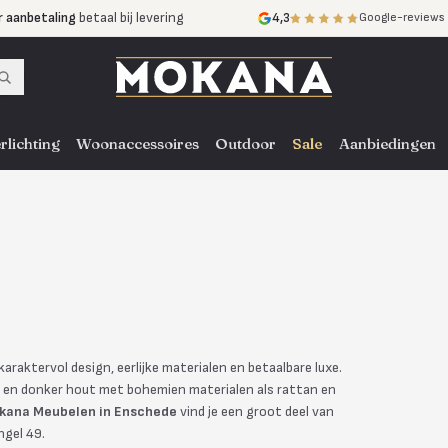
r aanbetaling
betaal bij levering
4,3
Google-reviews
mijnen
zonder rente
nst
door heel NL, BE en DE
rlichting
Woonaccessoires
Outdoor
Sale
Aanbiedingen
raktervol design, eerlijke materialen en betaalbare luxe.
r en donker hout met bohemien materialen als rattan en
kana Meubelen in Enschede
vind je een groot deel van
ngel 49.