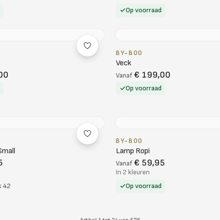
Op voorraad
BY-BOO
Veck
00
€ 199,00
Vanaf
Op voorraad
BY-BOO
Small
Lamp Ropi
5
€ 59,95
Vanaf
In 2 kleuren
k 42
Op voorraad