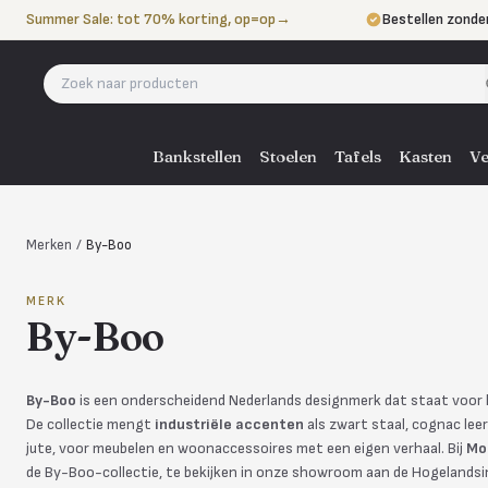
Naar de inhoud
Summer Sale: tot 70% korting, op=op
→
Bestellen zonde
Betalen in 3 ter
Eigen bezorgdie
Bankstellen
Stoelen
Tafels
Kasten
Ve
Merken
/
By-Boo
MERK
By-Boo
By-Boo
is een onderscheidend Nederlands designmerk dat staat voor ka
De collectie mengt
industriële accenten
als zwart staal, cognac lee
jute, voor meubelen en woonaccessoires met een eigen verhaal. Bij
Mo
de By-Boo-collectie, te bekijken in onze showroom aan de Hogelandsi