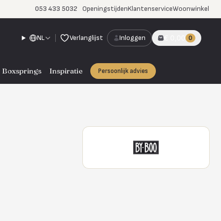
053 433 5032
Openingstijden
Klantenservice
Woonwinkel
NL
Verlanglijst
Inloggen
€ 0,00
0
Boxsprings
Inspiratie
Persoonlijk advies