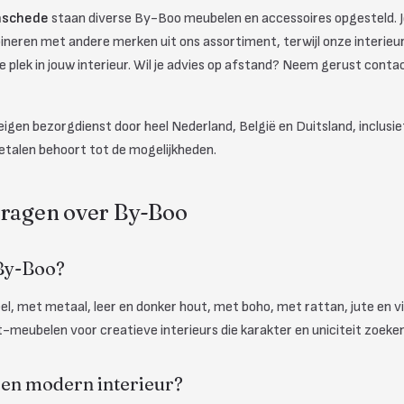
nschede
staan diverse By-Boo meubelen en accessoires opgesteld. J
ineren met andere merken uit ons assortiment, terwijl onze interieura
 plek in jouw interieur. Wil je advies op afstand? Neem gerust conta
gen bezorgdienst door heel Nederland, België en Duitsland, inclusie
etalen behoort tot de mogelijkheden.
vragen over By-Boo
 By-Boo?
l, met metaal, leer en donker hout, met boho, met rattan, jute en v
-meubelen voor creatieve interieurs die karakter en uniciteit zoeken
een modern interieur?