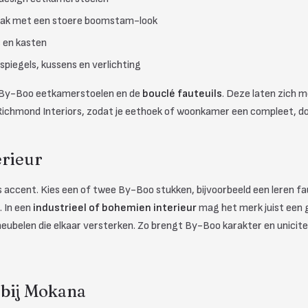
vaak met een stoere boomstam-look
s en kasten
piegels, kussens en verlichting
e By-Boo eetkamerstoelen en de
bouclé fauteuils
. Deze laten zich 
Richmond Interiors, zodat je eethoek of woonkamer een compleet, d
erieur
ls accent. Kies een of twee By-Boo stukken, bijvoorbeeld een leren fau
. In een
industrieel of bohemien interieur
mag het merk juist een g
elen die elkaar versterken. Zo brengt By-Boo karakter en unicite
 bij Mokana