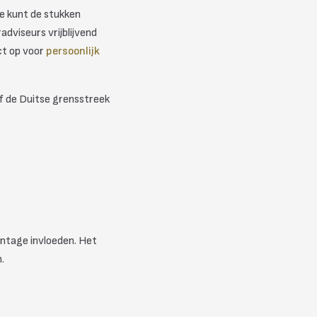
e kunt de stukken
dviseurs vrijblijvend
ct op voor
persoonlijk
f de Duitse grensstreek
intage invloeden. Het
.