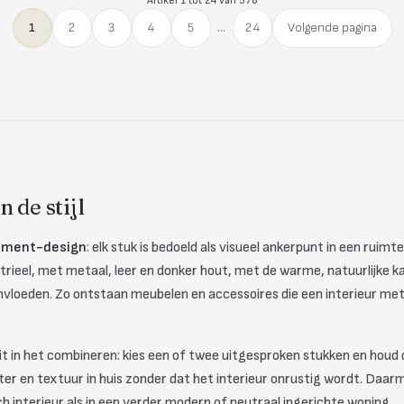
Artikel 1 tot 24 van 576
1
2
3
4
5
...
24
Volgende pagina
 de stijl
ement-design
: elk stuk is bedoeld als visueel ankerpunt in een rui
trieel, met metaal, leer en donker hout, met de warme, natuurlijke 
invloeden. Zo ontstaan meubelen en accessoires die een interieur met
t in het combineren: kies een of twee uitgesproken stukken en houd 
kter en textuur in huis zonder dat het interieur onrustig wordt. Daa
ch interieur als in een verder modern of neutraal ingerichte woning.