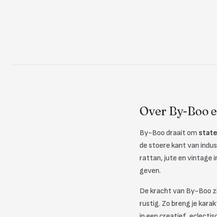
Over By-Boo en
By-Boo draait om
stat
de stoere kant van indus
rattan, jute en vintage 
geven.
De kracht van By-Boo zi
rustig. Zo breng je kara
in een creatief, eclectis