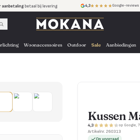
r aanbetaling
betaal bij levering
4,3
Google-reviews
mijnen
zonder rente
nst
door heel NL, BE en DE
rlichting
Woonaccessoires
Outdoor
Sale
Aanbiedingen
Kussen Ma
4,3
op Google, 
Artikelnr.
260313
Op voorraad