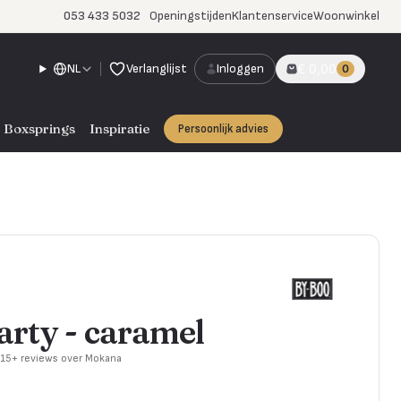
053 433 5032
Openingstijden
Klantenservice
Woonwinkel
NL
Verlanglijst
Inloggen
€ 0,00
0
Boxsprings
Inspiratie
Persoonlijk advies
rty - caramel
715+ reviews over Mokana