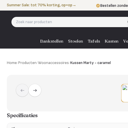
Naar de inhoud
Summer Sale: tot 70% korting, op=op
→
Bestellen zonde
Betalen in 3 ter
Eigen bezorgdie
Bankstellen
Stoelen
Tafels
Kasten
Ve
Home
/
Producten
/
Woonaccessoires
/
Kussen Marty - caramel
Specificaties