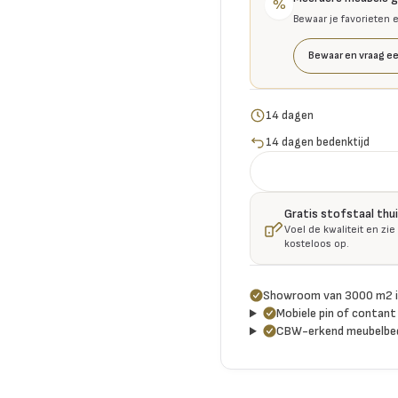
%
Bewaar je favorieten 
Bewaar en vraag ee
14 dagen
14 dagen bedenktijd
Gratis stofstaal thu
Voel de kwaliteit en zie
kosteloos op.
Showroom van 3000 m2 i
Mobiele pin of contant 
CBW-erkend meubelbed