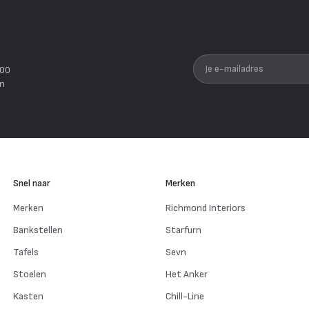
Je e-mailadres
200
en
Snel naar
Merken
Merken
Richmond Interiors
Bankstellen
Starfurn
Tafels
Sevn
Stoelen
Het Anker
Kasten
Chill-Line