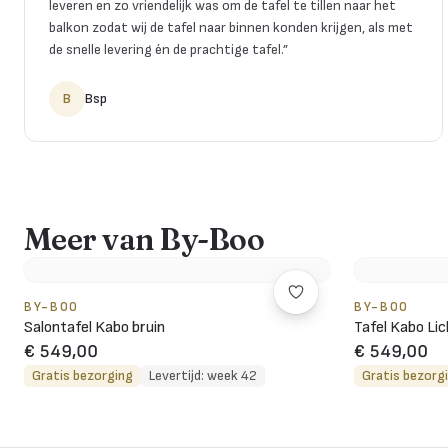
leveren en zo vriendelijk was om de tafel te tillen naar het
balkon zodat wij de tafel naar binnen konden krijgen, als met
de snelle levering én de prachtige tafel.
”
B
Bsp
Meer van By-Boo
BY-BOO
BY-BOO
Salontafel Kabo bruin
Tafel Kabo Lic
€ 549,00
€ 549,00
Gratis bezorging
Levertijd: week 42
Gratis bezorg