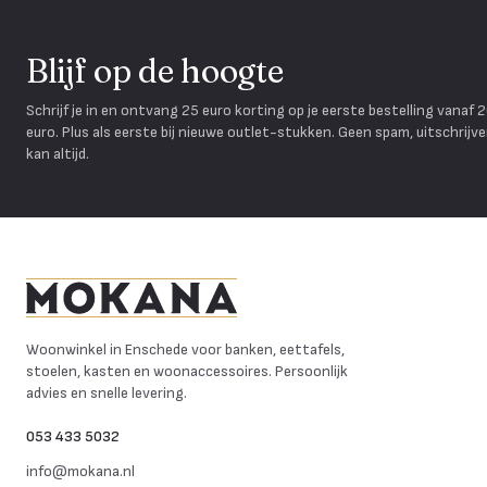
Blijf op de hoogte
Schrijf je in en ontvang 25 euro korting op je eerste bestelling vanaf 
euro. Plus als eerste bij nieuwe outlet-stukken. Geen spam, uitschrijv
kan altijd.
Mokana Meubelen
Woonwinkel in Enschede voor banken, eettafels,
stoelen, kasten en woonaccessoires. Persoonlijk
advies en snelle levering.
053 433 5032
info@mokana.nl