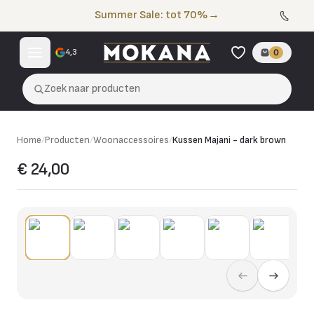
Naar de inhoud
Summer Sale: tot 70%
→
4,3
0
Zoek naar producten
Home
/
Producten
/
Woonaccessoires
/
Kussen Majani - dark brown
€ 24,00