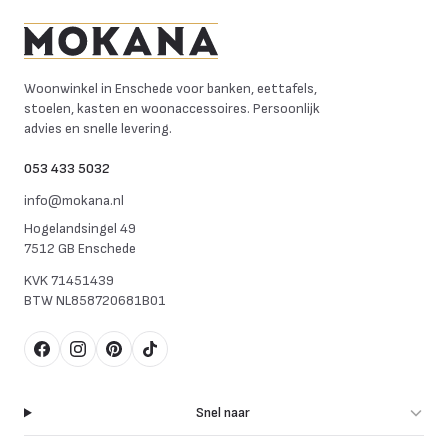
Mokana Meubelen
Woonwinkel in Enschede voor banken, eettafels,
stoelen, kasten en woonaccessoires. Persoonlijk
advies en snelle levering.
053 433 5032
info@mokana.nl
Hogelandsingel 49
7512 GB Enschede
KVK
71451439
BTW
NL858720681B01
Facebook
Instagram
Pinterest
TikTok
Snel naar