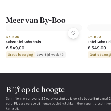
Meer van By-Boo
BY-BOO
BY-BOO
Salontafel Kabo bruin
Tafel Kabo Lic
€ 549,00
€ 549,00
Gratis bezorging
Levertijd: week 42
Gratis bezorg
Blijf op de hoogte
Schrijf je in en ontvang 25 euro korting op je eerste bestelling vanaf 
euro. Plus als eerste bij nieuwe outlet-stukken. Geen spam, uitschrijv
kan altijd.