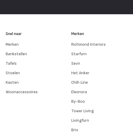
Snel naar
Merken
Merken
Richmond Interiors
Bankstellen
Starfurn
Tafels
Sevn
Stoelen
Het Anker
Kasten
Chill-Line
Woonaccessoires
Eleonora
By-Boo
Tower Living
Livingfurn
Brix