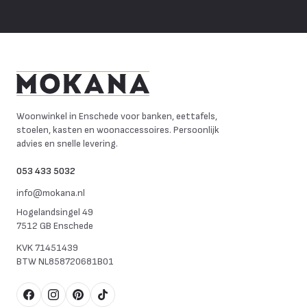
Mokana Meubelen
Woonwinkel in Enschede voor banken, eettafels,
stoelen, kasten en woonaccessoires. Persoonlijk
advies en snelle levering.
053 433 5032
info@mokana.nl
Hogelandsingel 49
7512 GB Enschede
KVK
71451439
BTW
NL858720681B01
Facebook
Instagram
Pinterest
TikTok