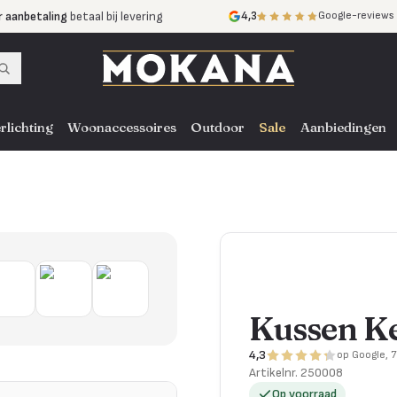
r aanbetaling
betaal bij levering
4,3
Google-reviews
mijnen
zonder rente
nst
door heel NL, BE en DE
rlichting
Woonaccessoires
Outdoor
Sale
Aanbiedingen
Kussen Ke
4,3
op Google, 
Artikelnr.
250008
Op voorraad