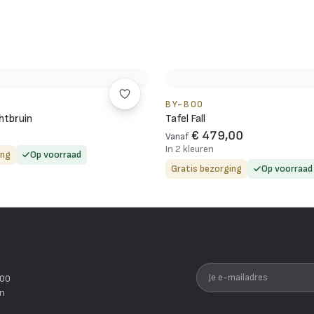
BY-BOO
htbruin
Tafel Fall
€ 479,00
Vanaf
In 2 kleuren
ing
Op voorraad
Gratis bezorging
Op voorraad
Je e-mailadres
200
en