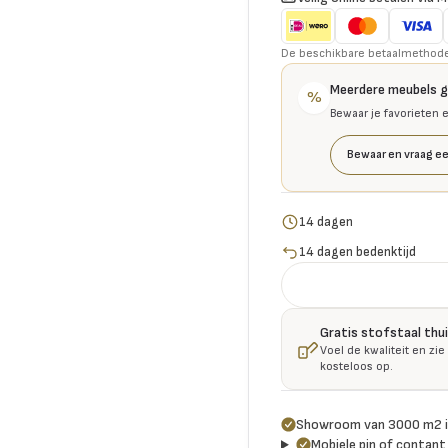
De beschikbare betaalmethoden 
Meerdere meubels 
%
Bewaar je favorieten 
Bewaar en vraag ee
14 dagen
14 dagen bedenktijd
Gratis stofstaal thu
Voel de kwaliteit en zie
kosteloos op.
Showroom van 3000 m2 i
Mobiele pin of contant 