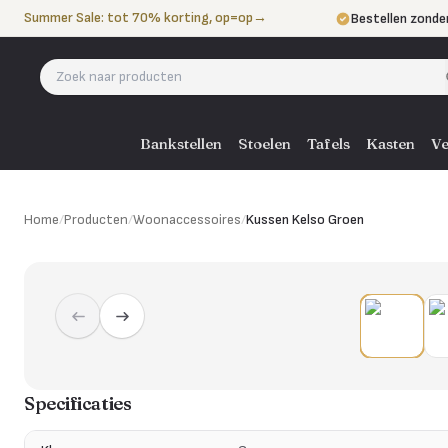
Naar de inhoud
Summer Sale: tot 70% korting, op=op
→
Bestellen zonde
Betalen in 3 ter
Eigen bezorgdie
Bankstellen
Stoelen
Tafels
Kasten
Ve
Home
/
Producten
/
Woonaccessoires
/
Kussen Kelso Groen
Specificaties