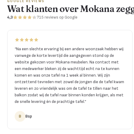
GOOGLE REVIEWS
Wat klanten over Mokana zeg
4,3
715
reviews
op Google
“
Na een slechte ervaring bij een andere woonzaak hebben wij
vanwege de korte levertijd die aangegeven stond op de
website gekozen voor Mokana meubelen. Na contact met
een medewerker bleken zij de wachttijd echt na te kunnen
komen en was onze tafel na 1 week al binnen. Wij zijn
ontzettend tevreden met zowel de jongen die de tafel kwam
leveren en zo vriendelijk was om de tafel te tillen naar het
balkon zodat wij de tafel naar binnen konden krijgen, als met
de snelle levering én de prachtige tafel.
”
B
Bsp