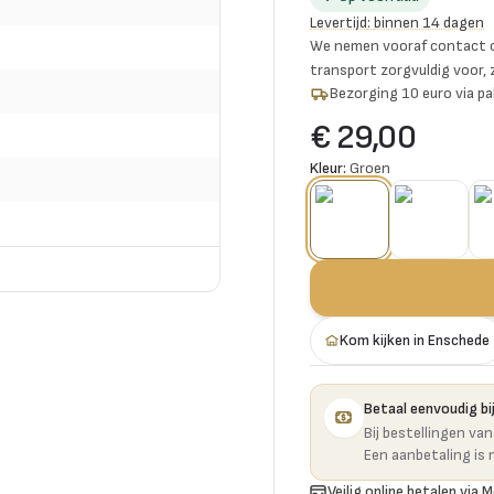
Levertijd
:
binnen 14 dagen
We nemen vooraf contact o
transport zorgvuldig voor,
Bezorging 10 euro via p
€ 29,00
Kleur:
Groen
Kom kijken in Enschede
Betaal eenvoudig bij
Bij bestellingen va
Een aanbetaling is 
Veilig online betalen via M