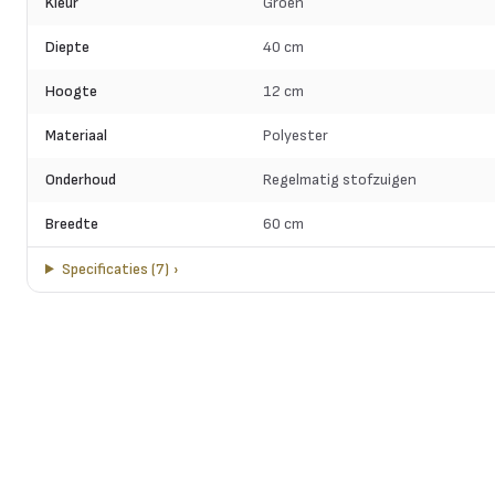
Kleur
Groen
Diepte
40 cm
Hoogte
12 cm
Materiaal
Polyester
Onderhoud
Regelmatig stofzuigen
Breedte
60 cm
Specificaties
(
7
)
›