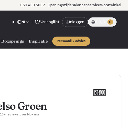
053 433 5032
Openingstijden
Klantenservice
Woonwinkel
NL
Verlanglijst
Inloggen
€ 0,00
0
Boxsprings
Inspiratie
Persoonlijk advies
lso Groen
715+ reviews over Mokana