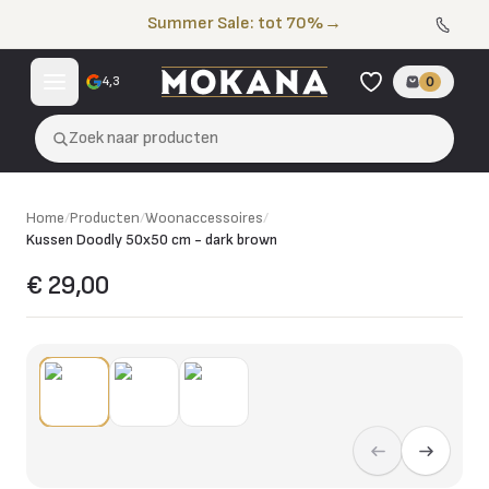
Naar de inhoud
Summer Sale: tot 70%
→
4,3
0
Zoek naar producten
Home
/
Producten
/
Woonaccessoires
/
Kussen Doodly 50x50 cm - dark brown
€ 29,00