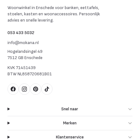
Mokana Meubelen
Woonwinkel in Enschede voor banken, eettafels,
stoelen, kasten en woonaccessoires. Persoonlijk
advies en snelle levering.
053 433 5032
info@mokana.nl
Hogelandsingel 49
7512 GB Enschede
KVK
71451439
BTW
NL858720681B01
Facebook
Instagram
Pinterest
TikTok
Snel naar
Merken
Klantenservice