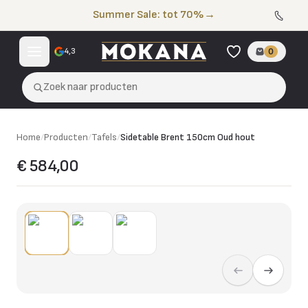
Naar de inhoud
Summer Sale: tot 70%
→
4,3
0
Zoek naar producten
Home
/
Producten
/
Tafels
/
Sidetable Brent 150cm Oud hout
€ 584,00