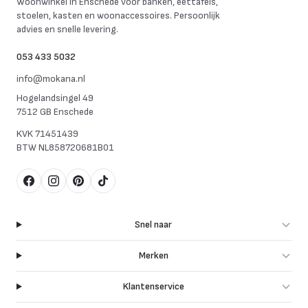
Woonwinkel in Enschede voor banken, eettafels,
stoelen, kasten en woonaccessoires. Persoonlijk
advies en snelle levering.
053 433 5032
info@mokana.nl
Hogelandsingel 49
7512 GB Enschede
KVK
71451439
BTW
NL858720681B01
Facebook
Instagram
Pinterest
TikTok
Snel naar
Merken
Klantenservice