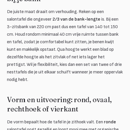
De juiste maat draait om verhouding. Reken op een
salontafel die ongeveer
2/3 van de bank-lengte
is. Bij een
3-zitsbank van 220 cm past dus een tafel van 140 tot 150
cm. Houd rondom minimaal 40 cm vrije ruimte tussen bank
en tafel, zodat je comfortabel kunt zitten, je benen kwijt
kunt en makkelijk opstaat. Qua hoogte werkt een blad op
dezelfde hoogte als het zitvlak of net iets lager het
prettigst. Wil je flexibiliteit, kies dan een set van twee of drie
nesttafels die je uit elkaar schuift wanneer je meer oppervlak
nodig hebt.
Vorm en uitvoering: rond, ovaal,
rechthoek of vierkant
De vorm bepaalt hoe de tafel in je zithoek valt. Een
ronde
salontafel oogt gezellig en loopt mooi mee met organische