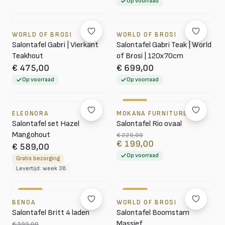
Op voorraad
WORLD OF BROSI
WORLD OF BROSI
Salontafel Gabri | Vierkant
Salontafel Gabri Teak | World
Teakhout
of Brosi | 120x70cm
€ 475,00
€ 699,00
Op voorraad
Op voorraad
-13%
ELEONORA
MOKANA FURNITURE
Salontafel set Hazel
Salontafel Rio ovaal
Mangohout
€ 229,00
€ 199,00
€ 589,00
Op voorraad
Gratis bezorging
Levertijd: week 38
-15%
-18%
BENOA
WORLD OF BROSI
Salontafel Britt 4 laden
Salontafel Boomstam
Massief
€ 399,00