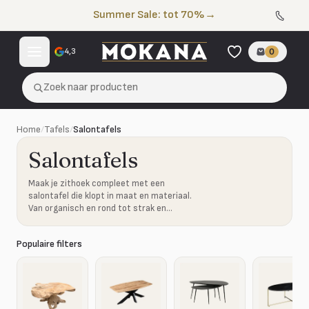
Naar de inhoud
Summer Sale: tot 70%
→
4,3
0
Zoek naar producten
Home
/
Tafels
/
Salontafels
Salontafels
Maak je zithoek compleet met een
salontafel die klopt in maat en materiaal.
Van organisch en rond tot strak en
robuust.
Populaire filters