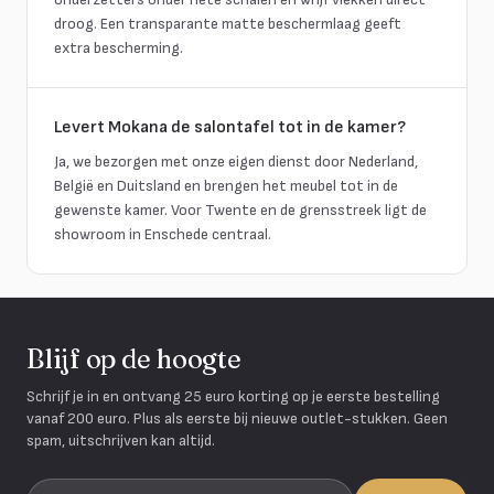
droog. Een transparante matte beschermlaag geeft
extra bescherming.
Levert Mokana de salontafel tot in de kamer?
Ja, we bezorgen met onze eigen dienst door Nederland,
België en Duitsland en brengen het meubel tot in de
gewenste kamer. Voor Twente en de grensstreek ligt de
showroom in Enschede centraal.
Blijf op de hoogte
Schrijf je in en ontvang 25 euro korting op je eerste bestelling
vanaf 200 euro. Plus als eerste bij nieuwe outlet-stukken. Geen
spam, uitschrijven kan altijd.
Je e-mailadres