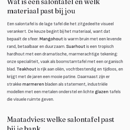
Wat is een salontafel en welk
materiaal past bij jou
Een salontafel is de lage tafel die het zitgedeelte visueel
verankert. De keuze begint bij het materiaal, want dat
bepaalt de sfeer.
Mangohout
is warm bruin met een levende
rand, betaalbaar en duurzaam.
Suarhout
is een tropisch
hardhout met een dramatische, marmerachtige tekening:
onze specialiteit, vaak als boomstamtafel met een organisch
blad.
Teakhout
is rijk aan oliën, vochtbestendig en tijdloos, en
krijgt met de jaren een mooie patine. Daarnaast zijn er
strakke
marmeren
bladen als statement, industriële
modellen met een metalen onderstel en lichte
glazen
tafels
die visuele ruimte geven.
Maatadvies: welke salontafel past
bij je bank