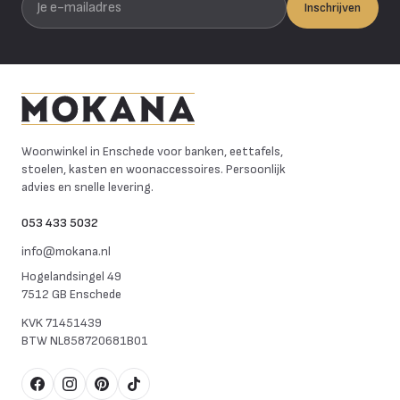
Inschrijven
Mokana Meubelen
Woonwinkel in Enschede voor banken, eettafels,
stoelen, kasten en woonaccessoires. Persoonlijk
advies en snelle levering.
053 433 5032
info@mokana.nl
Hogelandsingel 49
7512 GB Enschede
KVK
71451439
BTW
NL858720681B01
Facebook
Instagram
Pinterest
TikTok