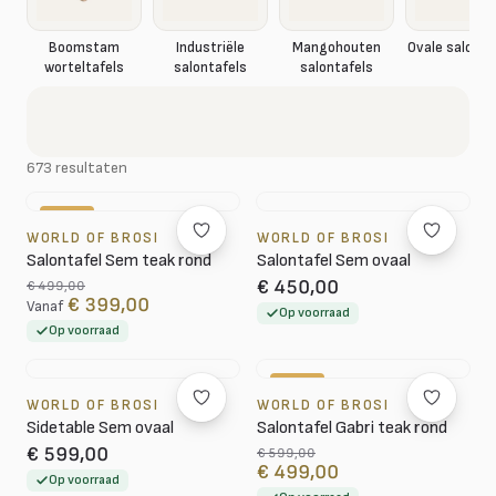
Boomstam
Industriële
Mangohouten
Ovale salonta
worteltafels
salontafels
salontafels
673 resultaten
-20%
WORLD OF BROSI
WORLD OF BROSI
Salontafel Sem teak rond
Salontafel Sem ovaal
€ 450,00
€ 499,00
€ 399,00
Vanaf
Op voorraad
Op voorraad
-17%
WORLD OF BROSI
WORLD OF BROSI
Sidetable Sem ovaal
Salontafel Gabri teak rond
€ 599,00
€ 599,00
€ 499,00
Op voorraad