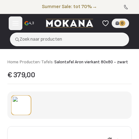
Naar de inhoud
Summer Sale: tot 70%
→
4,3
0
Zoek naar producten
Home
/
Producten
/
Tafels
/
Salontafel Aron vierkant 80x80 - zwart
€ 379,00