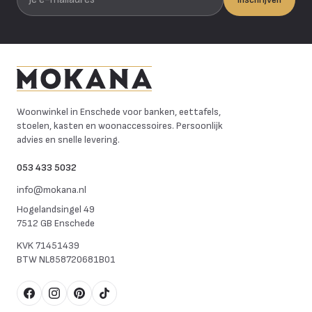
Mokana Meubelen
Woonwinkel in Enschede voor banken, eettafels,
stoelen, kasten en woonaccessoires. Persoonlijk
advies en snelle levering.
053 433 5032
info@mokana.nl
Hogelandsingel 49
7512 GB Enschede
KVK
71451439
BTW
NL858720681B01
Facebook
Instagram
Pinterest
TikTok