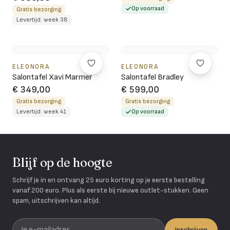
Op voorraad
Gratis bezorging
Levertijd: week 38
ELEONORA
ELEONORA
Salontafel Xavi Marmer
Salontafel Bradley
€ 349,00
€ 599,00
Gratis bezorging
Gratis bezorging
Levertijd: week 41
Op voorraad
Blijf op de hoogte
Schrijf je in en ontvang 25 euro korting op je eerste bestelling
vanaf 200 euro. Plus als eerste bij nieuwe outlet-stukken. Geen
spam, uitschrijven kan altijd.
Je e-mailadres
Inschrijven