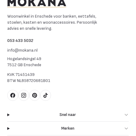
Mokana Meubelen
Woonwinkel in Enschede voor banken, eettafels,
stoelen, kasten en woonaccessoires. Persoonlijk
advies en snelle levering.
053 433 5032
info@mokana.nl
Hogelandsingel 49
7512 GB Enschede
KVK
71451439
BTW
NL858720681B01
Facebook
Instagram
Pinterest
TikTok
Snel naar
Merken