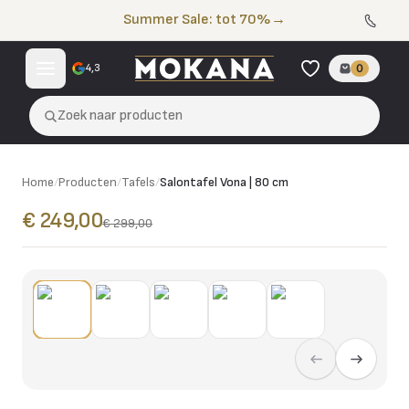
Naar de inhoud
Summer Sale: tot 70%
→
4,3
0
Zoek naar producten
Home
/
Producten
/
Tafels
/
Salontafel Vona | 80 cm
€ 249,00
€ 299,00