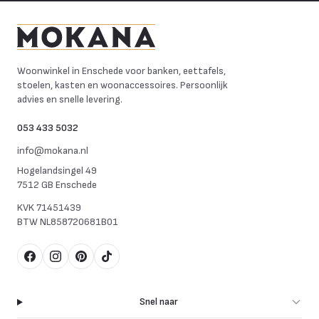
Mokana Meubelen
Woonwinkel in Enschede voor banken, eettafels,
stoelen, kasten en woonaccessoires. Persoonlijk
advies en snelle levering.
053 433 5032
info@mokana.nl
Hogelandsingel 49
7512 GB Enschede
KVK
71451439
BTW
NL858720681B01
Facebook
Instagram
Pinterest
TikTok
Snel naar