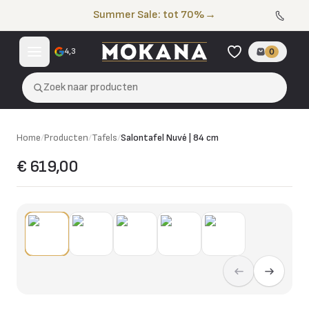
Naar de inhoud
Summer Sale: tot 70%
→
4,3
0
Zoek naar producten
Home
/
Producten
/
Tafels
/
Salontafel Nuvé | 84 cm
€ 619,00