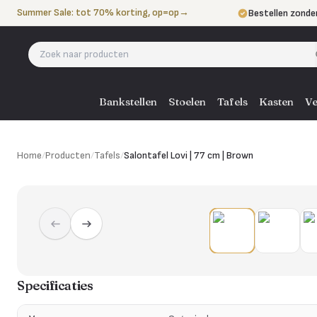
Naar de inhoud
Summer Sale: tot 70% korting, op=op
→
Bestellen zonde
Betalen in 3 ter
Eigen bezorgdie
Bankstellen
Stoelen
Tafels
Kasten
Ve
Home
/
Producten
/
Tafels
/
Salontafel Lovi | 77 cm | Brown
Specificaties