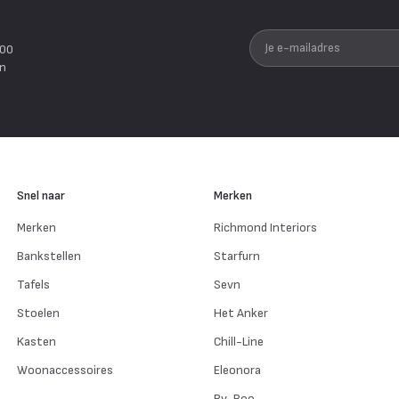
Je e-mailadres
200
en
Snel naar
Merken
Merken
Richmond Interiors
Bankstellen
Starfurn
Tafels
Sevn
Stoelen
Het Anker
Kasten
Chill-Line
Woonaccessoires
Eleonora
By-Boo