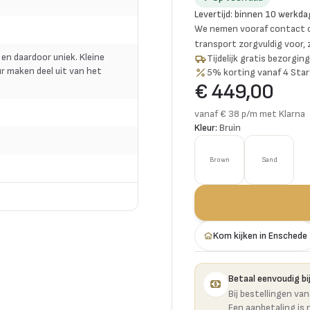
Levertijd
:
binnen 10 werkda
We nemen vooraf contact o
transport zorgvuldig voor,
 en daardoor uniek. Kleine
Tijdelijk gratis bezorgi
r maken deel uit van het
5% korting vanaf 4 Star
€ 449,00
vanaf € 38 p/m met Klarna
Kleur:
Bruin
Brown
Sand
Kom kijken in Enschede
Betaal eenvoudig bij
Bij bestellingen va
Een aanbetaling is 