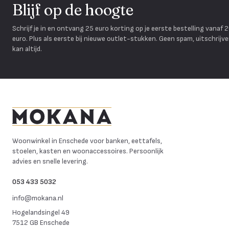
Blijf op de hoogte
Schrijf je in en ontvang 25 euro korting op je eerste bestelling vanaf 
euro. Plus als eerste bij nieuwe outlet-stukken. Geen spam, uitschrijv
kan altijd.
Mokana Meubelen
Woonwinkel in Enschede voor banken, eettafels,
stoelen, kasten en woonaccessoires. Persoonlijk
advies en snelle levering.
053 433 5032
info@mokana.nl
Hogelandsingel 49
7512 GB Enschede