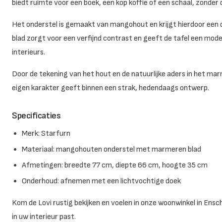
biedt ruimte voor een boek, een kop koffie of een schaal, zonde
Het onderstel is gemaakt van mangohout en krijgt hierdoor een d
blad zorgt voor een verfijnd contrast en geeft de tafel een modern
interieurs.
Door de tekening van het hout en de natuurlijke aders in het mar
eigen karakter geeft binnen een strak, hedendaags ontwerp.
Specificaties
Merk: Starfurn
Materiaal: mangohouten onderstel met marmeren blad
Afmetingen: breedte 77 cm, diepte 66 cm, hoogte 35 cm
Onderhoud: afnemen met een lichtvochtige doek
Kom de Lovi rustig bekijken en voelen in onze woonwinkel in Ensc
in uw interieur past.