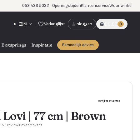
053 433 5032
Openingstijden
Klantenservice
Woonwinkel
NL
Verlanglijst
Inloggen
€ 0,00
0
Boxsprings
Inspiratie
Persoonlijk advies
 Lovi | 77 cm | Brown
715+ reviews over Mokana