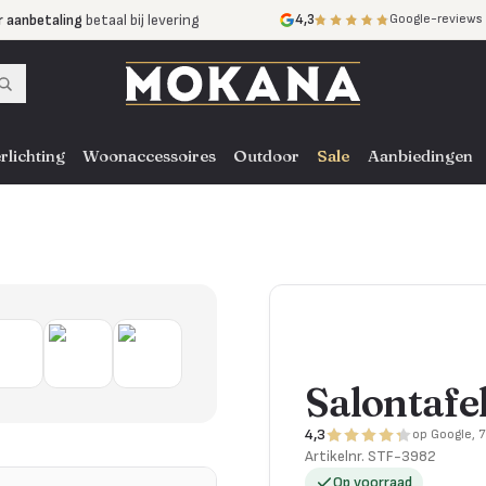
r aanbetaling
betaal bij levering
4,3
Google-reviews
mijnen
zonder rente
nst
door heel NL, BE en DE
rlichting
Woonaccessoires
Outdoor
Sale
Aanbiedingen
Salontafel
4,3
op Google, 
Artikelnr.
STF-3982
Op voorraad