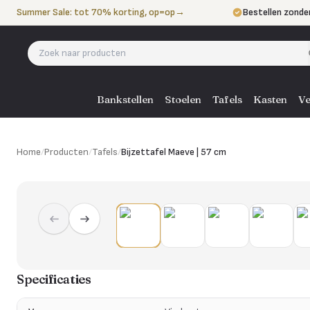
Naar de inhoud
Summer Sale: tot 70% korting, op=op
→
Bestellen zonde
Betalen in 3 ter
Eigen bezorgdie
Bankstellen
Stoelen
Tafels
Kasten
Ve
Home
/
Producten
/
Tafels
/
Bijzettafel Maeve | 57 cm
Specificaties