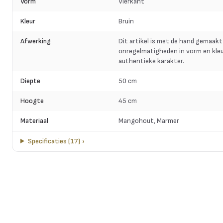
Vorm
Vierkant
Kleur
Bruin
Afwerking
Dit artikel is met de hand gemaakt
onregelmatigheden in vorm en kleu
authentieke karakter.
Diepte
50 cm
Hoogte
45 cm
Materiaal
Mangohout, Marmer
Specificaties
(
17
)
›