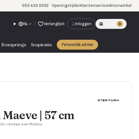
053 433 5032
Openingstijden
Klantenservice
Woonwinkel
NL
Verlanglijst
Inloggen
€ 0,00
0
Boxsprings
Inspiratie
Persoonlijk advies
l Maeve | 57 cm
715+ reviews over Mokana