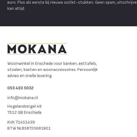
euro. Plus als eerste bij nieuwe outlet-stukken. Geen spam, uitschrijv
kan altijd.
Mokana Meubelen
Woonwinkel in Enschede voor banken, eettafels,
stoelen, kasten en woonaccessoires. Persoonlijk
advies en snelle levering.
053 433 5032
info@mokana.nl
Hogelandsingel 49
7512 GB Enschede
KVK
71451439
BTW
NL858720681B01