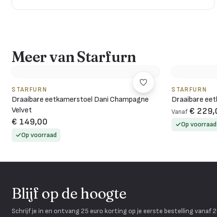
Meer van Starfurn
STARFURN
STARFURN
Draaibare eetkamerstoel Dani Champagne
Draaibare eet
Velvet
€ 229,
Vanaf
€ 149,00
Op voorraad
Op voorraad
Blijf op de hoogte
Schrijf je in en ontvang 25 euro korting op je eerste bestelling vanaf 