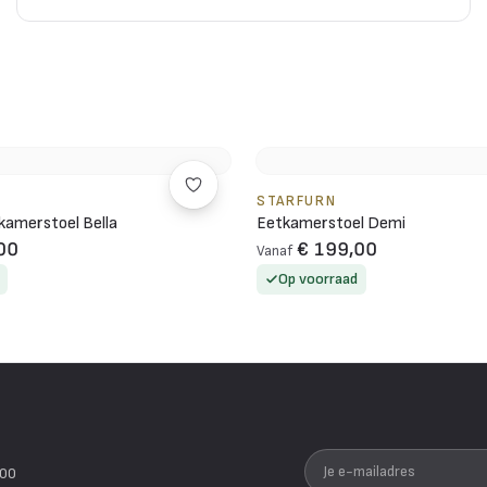
STARFURN
kamerstoel Bella
Eetkamerstoel Demi
00
€ 199,00
Vanaf
Op voorraad
Je e-mailadres
200