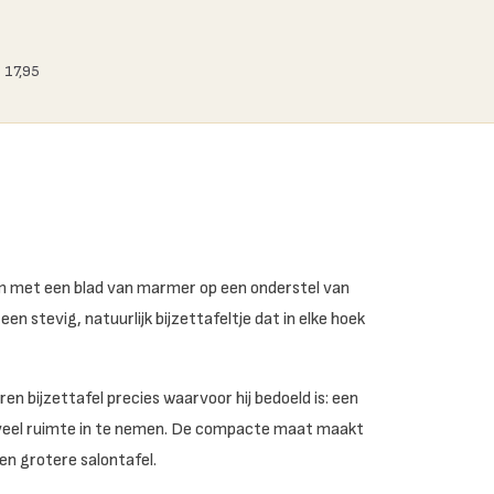
 17,95
m met een blad van marmer op een onderstel van
n stevig, natuurlijk bijzettafeltje dat in elke hoek
n bijzettafel precies waarvoor hij bedoeld is: een
er veel ruimte in te nemen. De compacte maat maakt
en grotere salontafel.