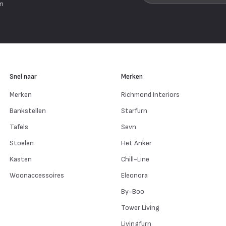
en
Snel naar
Merken
Merken
Richmond Interiors
Bankstellen
Starfurn
Tafels
Sevn
Stoelen
Het Anker
Kasten
Chill-Line
Woonaccessoires
Eleonora
By-Boo
Tower Living
Livingfurn