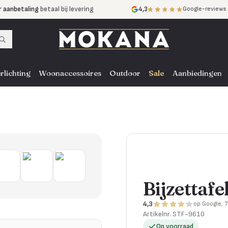
r aanbetaling
betaal bij levering
4,3
Google-reviews
mijnen
zonder rente
nst
door heel NL, BE en DE
rlichting
Woonaccessoires
Outdoor
Sale
Aanbiedingen
Bijzettafe
4,3
op Google, 
Artikelnr.
STF-9610
Op voorraad