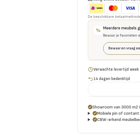
De beschikbare betaalmethoden 
Meerdere meubels 
%
Bewaar je favorieten 
Bewaar en vraag ee
Verwachte levertijd week
14 dagen bedenktijd
Showroom van 3000 m2 i
Mobiele pin of contant 
CBW-erkend meubelbed