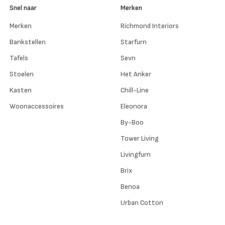
Snel naar
Merken
Merken
Richmond Interiors
Bankstellen
Starfurn
Tafels
Sevn
Stoelen
Het Anker
Kasten
Chill-Line
Woonaccessoires
Eleonora
By-Boo
Tower Living
Livingfurn
Brix
Benoa
Urban Cotton