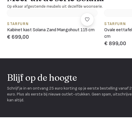
Op elkaar afgestemde meubels uit dezelfde woonserie.
STARFURN
STARFURN
Kabinet kast Solana Zand Mangohout 115 cm
Ovale eettafe
cm
€ 699,00
€ 899,00
Blijf op de hoogte
Schrijf je in en ontvang 25 euro korting op je eerste bestelling vanaf 
euro. Plus als eerste bij nieuwe outlet-stukken. Geen spam, uitschrijv
kan altijd.