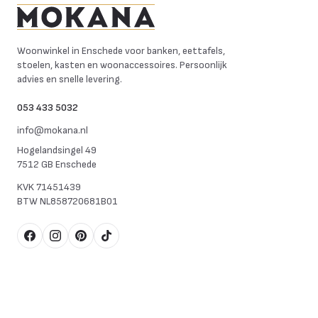
Mokana Meubelen
Woonwinkel in Enschede voor banken, eettafels,
stoelen, kasten en woonaccessoires. Persoonlijk
advies en snelle levering.
053 433 5032
info@mokana.nl
Hogelandsingel 49
7512 GB Enschede
KVK
71451439
BTW
NL858720681B01
Facebook
Instagram
Pinterest
TikTok