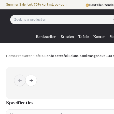
Naar de inhoud
Summer Sale: tot 70% korting, op=op
→
Bestellen zonde
Betalen in 3 ter
Eigen bezorgdie
Bankstellen
Stoelen
Tafels
Kasten
Ve
Home
/
Producten
/
Tafels
/
Ronde eettafel Solana Zand Mangohout 130 
Specificaties