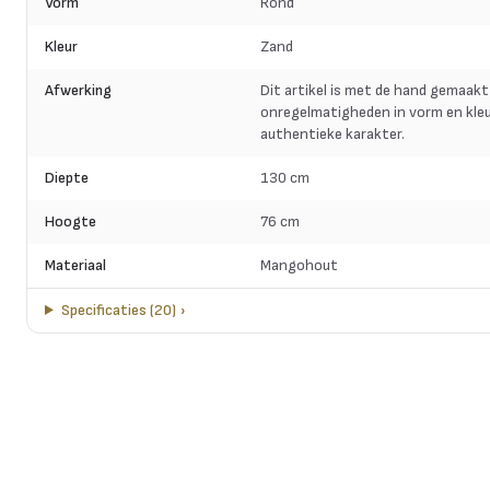
Vorm
Rond
Kleur
Zand
Afwerking
Dit artikel is met de hand gemaakt
onregelmatigheden in vorm en kleu
authentieke karakter.
Diepte
130 cm
Hoogte
76 cm
Materiaal
Mangohout
Specificaties
(
20
)
›