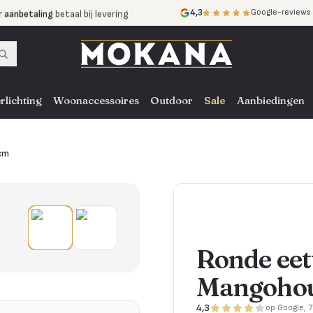
r aanbetaling
betaal bij levering
4,3
Google-reviews
mijnen
zonder rente
nst
door heel NL, BE en DE
rlichting
Woonaccessoires
Outdoor
Sale
Aanbiedingen
cm
Ronde eet
Mangohou
4,3
op Google, 