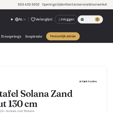
053 433 5032
Openingstijden
Klantenservice
Woonwinkel
NL
Verlanglijst
Inloggen
€ 0,00
0
Boxsprings
Inspiratie
Persoonlijk advies
tafel Solana Zand
t 130 cm
715+ reviews over Mokana