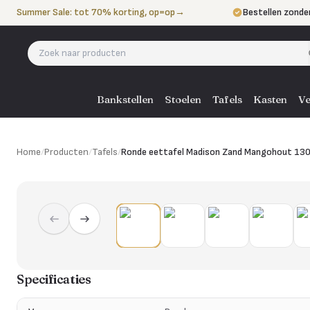
Naar de inhoud
Summer Sale: tot 70% korting, op=op
→
Bestellen zonde
Betalen in 3 ter
Eigen bezorgdie
Bankstellen
Stoelen
Tafels
Kasten
Ve
Home
/
Producten
/
Tafels
/
Ronde eettafel Madison Zand Mangohout 13
Specificaties