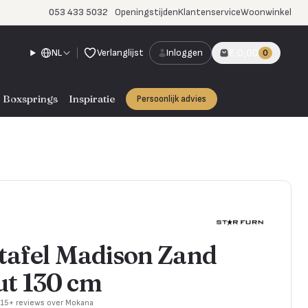
053 433 5032
Openingstijden
Klantenservice
Woonwinkel
NL
Verlanglijst
Inloggen
€ 0,00
0
Boxsprings
Inspiratie
Persoonlijk advies
tafel Madison Zand
t 130 cm
715+ reviews over Mokana