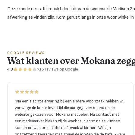
Deze ronde eettafel maakt deel uit van de woonserie Madison Zan
afwerking te vinden zijn. Kom gerust langs in onze woonwinkel in 
GOOGLE REVIEWS
Wat klanten over Mokana zeg
4,3
715
reviews
op Google
“
Na een slechte ervaring bij een andere woonzaak hebben wij
vanwege de korte levertijd die aangegeven stond op de
website gekozen voor Mokana meubelen. Na contact met
een medewerker bleken zij de wachttijd echt na te kunnen
komen en was onze tafel na 1 week al binnen. Wij zijn
ontzettend tevreden met zowel de jongen die de tafel kwam