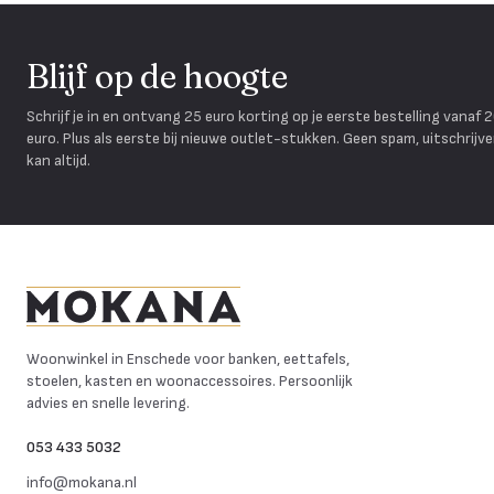
Blijf op de hoogte
Schrijf je in en ontvang 25 euro korting op je eerste bestelling vanaf 
euro. Plus als eerste bij nieuwe outlet-stukken. Geen spam, uitschrijv
kan altijd.
Mokana Meubelen
Woonwinkel in Enschede voor banken, eettafels,
stoelen, kasten en woonaccessoires. Persoonlijk
advies en snelle levering.
053 433 5032
info@mokana.nl