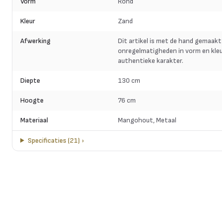
Vorm
Rond
Kleur
Zand
Afwerking
Dit artikel is met de hand gemaakt
onregelmatigheden in vorm en kleu
authentieke karakter.
Diepte
130 cm
Hoogte
76 cm
Materiaal
Mangohout, Metaal
Specificaties
(
21
)
›