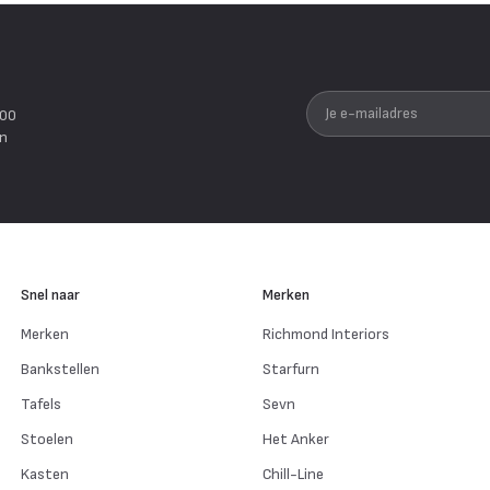
Je e-mailadres
200
en
Snel naar
Merken
Merken
Richmond Interiors
Bankstellen
Starfurn
Tafels
Sevn
Stoelen
Het Anker
Kasten
Chill-Line