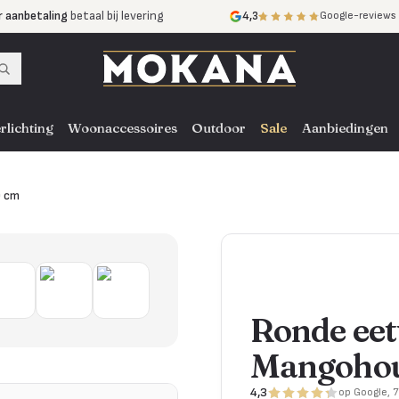
r aanbetaling
betaal bij levering
4,3
Google-reviews
mijnen
zonder rente
nst
door heel NL, BE en DE
rlichting
Woonaccessoires
Outdoor
Sale
Aanbiedingen
0 cm
Ronde eet
Mangohou
4,3
op Google, 