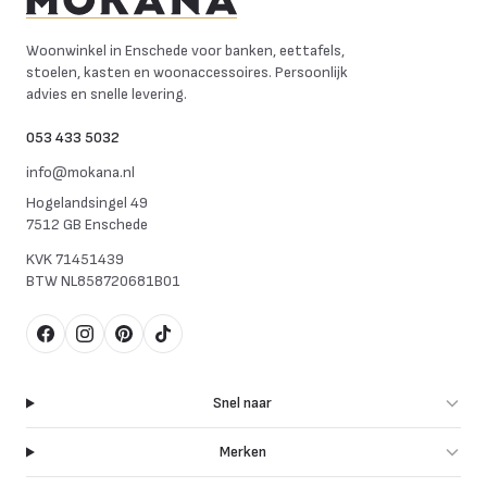
Mokana Meubelen
Woonwinkel in Enschede voor banken, eettafels,
stoelen, kasten en woonaccessoires. Persoonlijk
advies en snelle levering.
053 433 5032
info@mokana.nl
Hogelandsingel 49
7512 GB Enschede
KVK
71451439
BTW
NL858720681B01
Facebook
Instagram
Pinterest
TikTok
Snel naar
Merken