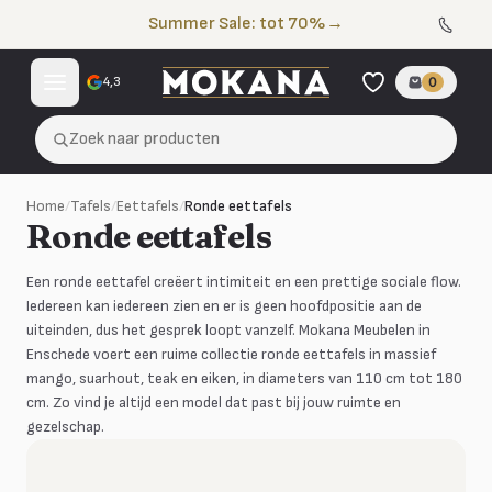
Naar de inhoud
Summer Sale: tot 70%
→
4,3
0
Zoek naar producten
Home
/
Tafels
/
Eettafels
/
Ronde eettafels
Ronde eettafels
Een ronde eettafel creëert intimiteit en een prettige sociale flow.
Iedereen kan iedereen zien en er is geen hoofdpositie aan de
uiteinden, dus het gesprek loopt vanzelf. Mokana Meubelen in
Enschede voert een ruime collectie ronde eettafels in massief
mango, suarhout, teak en eiken, in diameters van 110 cm tot 180
cm. Zo vind je altijd een model dat past bij jouw ruimte en
gezelschap.