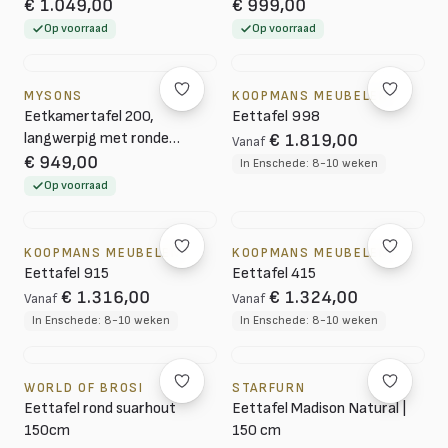
hoeken, Mango Espresso
hoeken, Mango Espresso
€ 1.049,00
€ 999,00
Brown
Brown
Op voorraad
Op voorraad
MYSONS
KOOPMANS MEUBELEN
Eetkamertafel 200,
Eettafel 998
langwerpig met ronde
€ 1.819,00
Vanaf
hoeken, Mango Espresso
€ 949,00
In Enschede: 8-10 weken
Brown
Op voorraad
KOOPMANS MEUBELEN
KOOPMANS MEUBELEN
Eettafel 915
Eettafel 415
€ 1.316,00
€ 1.324,00
Vanaf
Vanaf
In Enschede: 8-10 weken
In Enschede: 8-10 weken
WORLD OF BROSI
STARFURN
Eettafel rond suarhout
Eettafel Madison Natural |
150cm
150 cm