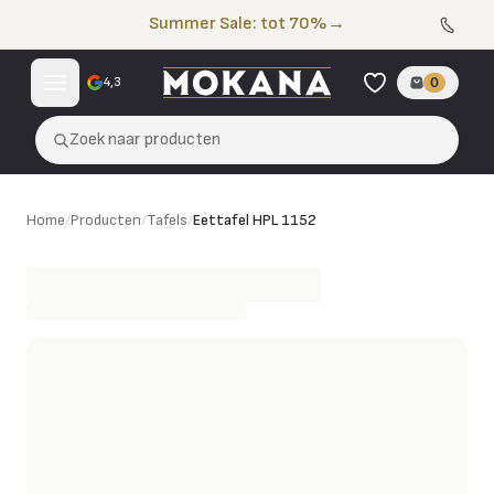
Naar de inhoud
Summer Sale: tot 70%
→
4,3
0
Zoek naar producten
Eettafel HPL 1152
Home
/
Producten
/
Tafels
/
Eettafel HPL 1152