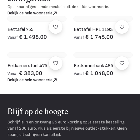
Op elkaar afgestemde meubels uit dezelfde woonserie.
Bekijk de hele woonserie
Eettafel 755
Eettafel HPL 1193
€ 1.498,00
€ 1.745,00
Vanaf
Vanaf
Eetkamerstoel 475
Eetkamerbank 485
€ 383,00
€ 1.048,00
Vanaf
Vanaf
Bekijk de hele woonserie
Blijf op de hoogte
Schrijf je in en ontvang 25 euro korting op je eerste bestelling
vanaf 200 euro. Plus als eerste bij nieuwe outlet-stukken. Geen
spam, uitschrijven kan altijd.