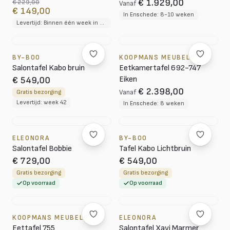
€ 1.929,00
€ 229,00
Vanaf
€ 149,00
In Enschede: 8-10 weken
Levertijd: Binnen één week in huis
BY-BOO
KOOPMANS MEUBELEN
Salontafel Kabo bruin
Eetkamertafel 692-747
Eiken
€ 549,00
€ 2.398,00
Gratis bezorging
Vanaf
Levertijd: week 42
In Enschede: 8 weken
ELEONORA
BY-BOO
Salontafel Bobbie
Tafel Kabo Lichtbruin
€ 729,00
€ 549,00
Gratis bezorging
Gratis bezorging
Op voorraad
Op voorraad
KOOPMANS MEUBELEN
ELEONORA
Eettafel 755
Salontafel Xavi Marmer