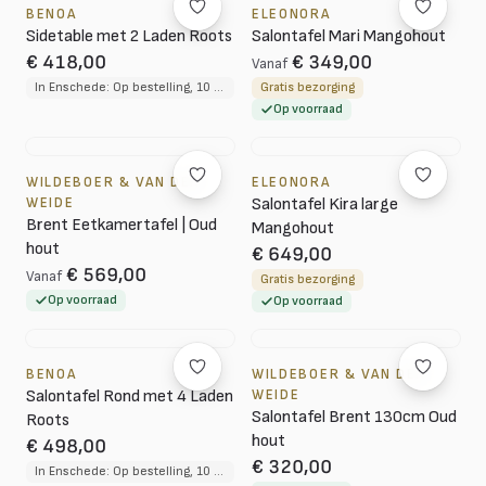
BENOA
ELEONORA
Sidetable met 2 Laden Roots
Salontafel Mari Mangohout
€ 418,00
€ 349,00
Vanaf
In Enschede: Op bestelling, 10 tot 12 weken levertijd
Gratis bezorging
Op voorraad
WILDEBOER & VAN DER
ELEONORA
WEIDE
Salontafel Kira large
Brent Eetkamertafel | Oud
Mangohout
hout
€ 649,00
€ 569,00
Vanaf
Gratis bezorging
Op voorraad
Op voorraad
BENOA
WILDEBOER & VAN DER
Salontafel Rond met 4 Laden
WEIDE
Salontafel Brent 130cm Oud
Roots
hout
€ 498,00
€ 320,00
In Enschede: Op bestelling, 10 tot 12 weken levertijd