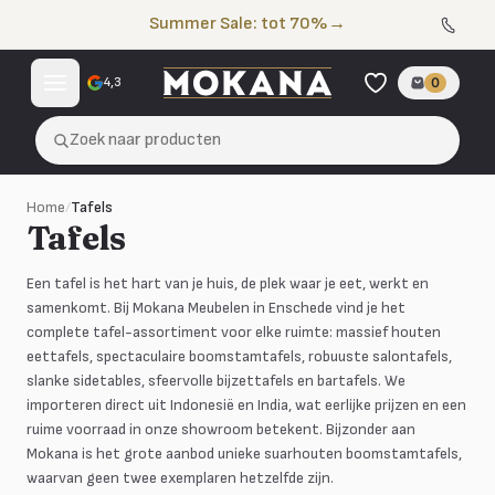
Naar de inhoud
Summer Sale: tot 70%
→
4,3
0
Zoek naar producten
Home
/
Tafels
Tafels
Een tafel is het hart van je huis, de plek waar je eet, werkt en
samenkomt. Bij Mokana Meubelen in Enschede vind je het
complete tafel-assortiment voor elke ruimte: massief houten
eettafels, spectaculaire boomstamtafels, robuuste salontafels,
slanke sidetables, sfeervolle bijzettafels en bartafels. We
importeren direct uit Indonesië en India, wat eerlijke prijzen en een
ruime voorraad in onze showroom betekent. Bijzonder aan
Mokana is het grote aanbod unieke suarhouten boomstamtafels,
waarvan geen twee exemplaren hetzelfde zijn.