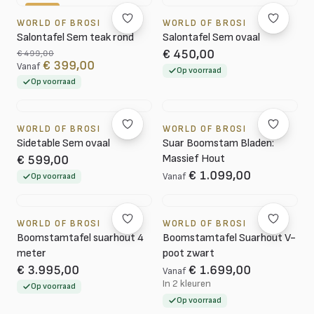
-20%
WORLD OF BROSI
WORLD OF BROSI
Salontafel Sem teak rond
Salontafel Sem ovaal
€ 450,00
€ 499,00
€ 399,00
Vanaf
Op voorraad
Op voorraad
WORLD OF BROSI
WORLD OF BROSI
Sidetable Sem ovaal
Suar Boomstam Bladen:
Massief Hout
€ 599,00
€ 1.099,00
Op voorraad
Vanaf
WORLD OF BROSI
WORLD OF BROSI
Boomstamtafel suarhout 4
Boomstamtafel Suarhout V-
meter
poot zwart
€ 3.995,00
€ 1.699,00
Vanaf
In 2 kleuren
Op voorraad
Op voorraad