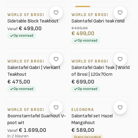
-17%
WORLD OF BROSI
WORLD OF BROSI
Sidetable Block Teakhout
Salontafel Gabri teak rond
€ 499,00
€ 599,00
Vanaf
€ 499,00
Op voorraad
Op voorraad
WORLD OF BROSI
WORLD OF BROSI
Salontafel Gabri | Vierkant
Salontafel Gabri Teak | World
Teakhout
of Brosi | 120x70cm
€ 475,00
€ 699,00
Op voorraad
Op voorraad
WORLD OF BROSI
ELEONORA
Boomstamtafel Suarhout V-
Salontafel set Hazel
poot wit
Mangohout
€ 1.699,00
€ 589,00
Vanaf
In 2 kleuren
Gratis bezorging