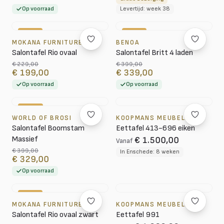
Op voorraad
Levertijd: week 38
-13%
-15%
MOKANA FURNITURE
BENOA
Salontafel Rio ovaal
Salontafel Britt 4 laden
€ 229,00
€ 399,00
€ 199,00
€ 339,00
Op voorraad
Op voorraad
-18%
WORLD OF BROSI
KOOPMANS MEUBELEN
Salontafel Boomstam
Eettafel 413-696 eiken
Massief
€ 1.500,00
Vanaf
€ 399,00
In Enschede: 8 weken
€ 329,00
Op voorraad
-35%
MOKANA FURNITURE
KOOPMANS MEUBELEN
Salontafel Rio ovaal zwart
Eettafel 991