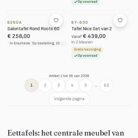
Op voorraad
BENOA
BY-BOO
Salontafel Rond Roots 60
Tafel Nice Set van 2
€ 258,00
€ 439,00
Vanaf
In 2 kleuren
In Enschede: Op bestelling, 10 tot 12 weken levertijd
Gratis bezorging
Op voorraad
Artikel 1 tot 36 van 2336
1
2
3
4
5
...
65
Volgende pagina
Eettafels: het centrale meubel van