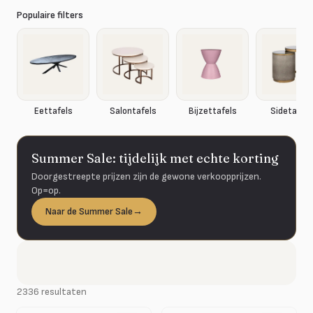
Populaire filters
Eettafels
Salontafels
Bijzettafels
Sidetable
Summer Sale: tijdelijk met echte korting
Doorgestreepte prijzen zijn de gewone verkoopprijzen.
Op=op.
Naar de Summer Sale
→
2336 resultaten