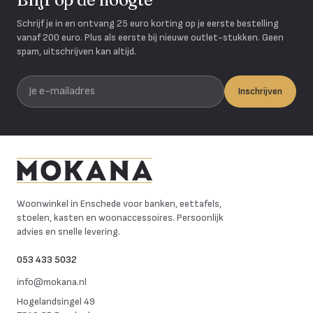
Schrijf je in en ontvang 25 euro korting op je eerste bestelling
vanaf 200 euro. Plus als eerste bij nieuwe outlet-stukken. Geen
spam, uitschrijven kan altijd.
Je e-mailadres
Inschrijven
Mokana Meubelen
Woonwinkel in Enschede voor banken, eettafels,
stoelen, kasten en woonaccessoires. Persoonlijk
advies en snelle levering.
053 433 5032
info@mokana.nl
Hogelandsingel 49