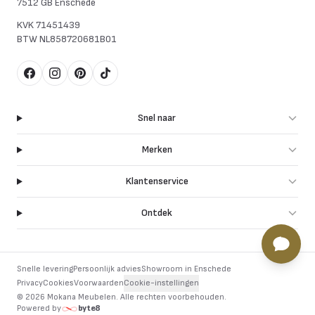
7512 GB Enschede
KVK
71451439
BTW
NL858720681B01
Facebook
Instagram
Pinterest
TikTok
Snel naar
Merken
Klantenservice
Ontdek
Snelle levering
Persoonlijk advies
Showroom in Enschede
Privacy
Cookies
Voorwaarden
Cookie-instellingen
©
2026
Mokana Meubelen.
Alle rechten voorbehouden
.
Powered by
byte8