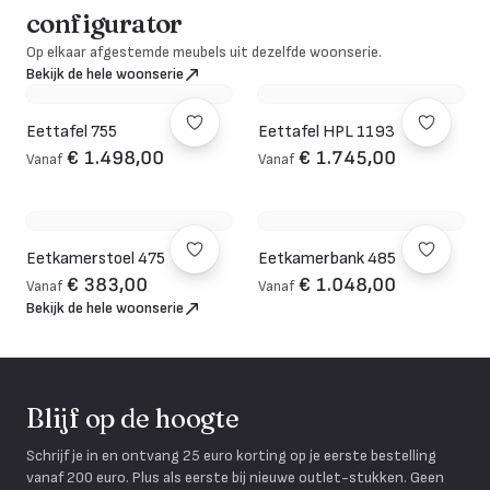
configurator
Op elkaar afgestemde meubels uit dezelfde woonserie.
Bekijk de hele woonserie
Eettafel 755
Eettafel HPL 1193
€ 1.498,00
€ 1.745,00
Vanaf
Vanaf
Eetkamerstoel 475
Eetkamerbank 485
€ 383,00
€ 1.048,00
Vanaf
Vanaf
Bekijk de hele woonserie
Blijf op de hoogte
Schrijf je in en ontvang 25 euro korting op je eerste bestelling
vanaf 200 euro. Plus als eerste bij nieuwe outlet-stukken. Geen