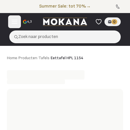
Naar de inhoud
Summer Sale: tot 70%
→
4,3
0
Zoek naar producten
Eettafel HPL 1154
Home
/
Producten
/
Tafels
/
Eettafel HPL 1154