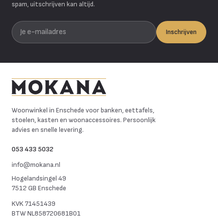
spam, uitschrijven kan altijd.
Je e-mailadres
Inschrijven
Mokana Meubelen
Woonwinkel in Enschede voor banken, eettafels,
stoelen, kasten en woonaccessoires. Persoonlijk
advies en snelle levering.
053 433 5032
info@mokana.nl
Hogelandsingel 49
7512 GB Enschede
KVK
71451439
BTW
NL858720681B01